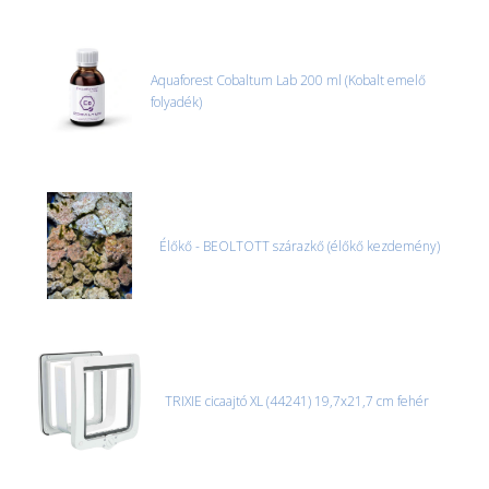
bármi rendellenességet tapasztal, a kibontás és az átvétel előtt
jegyzőkönyvet kell felvenni a futárral. A sérült termékek cseréjét,
csak ebben az esetben tudjuk vállalni, ha a jegyzőkönyv elkészült,
és azonnal eljutott hozzánk az információ.
Aquaforest Cobaltum Lab 200 ml (Kobalt emelő
folyadék)
Élőkő - BEOLTOTT szárazkő (élőkő kezdemény)
TRIXIE cicaajtó XL (44241) 19,7x21,7 cm fehér