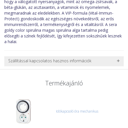
hogy a válogatott nyersanyagok, mint az omega-zsírsavak, a
béta-glükán, az asztaxantin, a vitaminok és nyomelemek,
megmaradnak az eledelekben. A VIP-formula (Vital-Immun-
Protect) gondoskodik az egészséges növekedésről, az erős
immunrendszerről, a termékenységről és a vitalitásról. A sera
goldy color spirulina magas spirulina alga tartalma pedig
elősegíti a színek fejlődését, így kifejezetten sokszínűek lesznek
a halai.
Szállítással kapcsolatos hasznos információk
NEHÉZ, NAGY VAGY TÖRÉKENY TERMÉKEK SZÁLLÍTÁSA
A futárral csak egy bizonyos méret alatti csomagok szállítására
Termékajánló
van lehetőség, ezért nagy vagy nehéz termékeknél (pl. nagy
akváriumok, bútorok, stb.) egyedi szállítási ajánlatot adunk.
Nagyobb termékeink kiszállítását szállítmányozási partnerrel,
vagy saját teherautóval oldjuk meg. Minden rendelés egyedi,
úgyhogy előre egyeztetni kell mindenképpen.
Időkapcsoló óra mechanikus
CSOMAG ÁTVÉTELE
Amennyiben a csomag átvételekor sérülést, folyadékot vagy