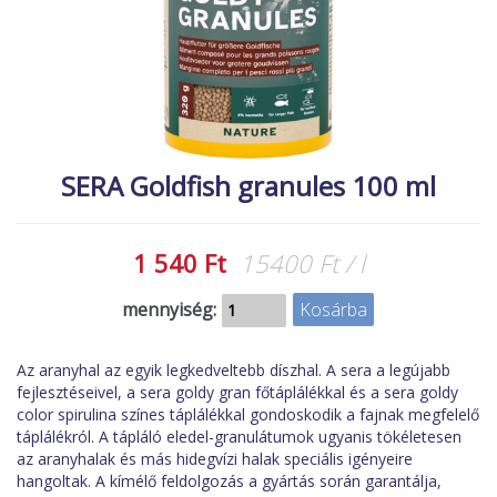
MACSKA
új élőlények
ÉLŐ ÉDESVÍZI
akciók
ÉLŐ TENGERI
referenciák
KISÁLLATOK
NÖVÉNYEK
SERA Goldfish granules 100 ml
EGYÉB
EXTRA AKCIÓK
1 540 Ft
15400 Ft / l
mennyiség:
Az aranyhal az egyik legkedveltebb díszhal. A sera a legújabb
fejlesztéseivel, a sera goldy gran főtáplálékkal és a sera goldy
color spirulina színes táplálékkal gondoskodik a fajnak megfelelő
táplálékról. A tápláló eledel-granulátumok ugyanis tökéletesen
az aranyhalak és más hidegvízi halak speciális igényeire
hangoltak. A kímélő feldolgozás a gyártás során garantálja,