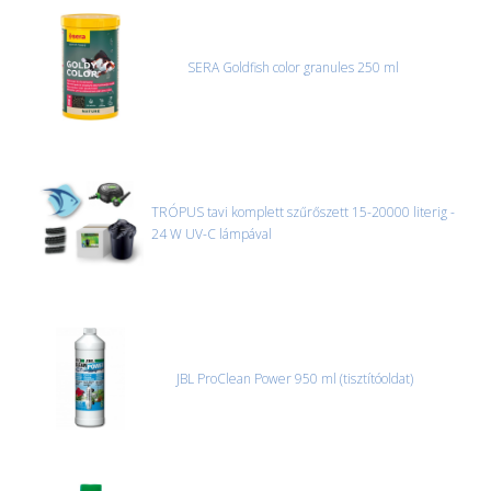
SERA Goldfish color granules 250 ml
TRÓPUS tavi komplett szűrőszett 15-20000 literig -
24 W UV-C lámpával
JBL ProClean Power 950 ml (tisztítóoldat)