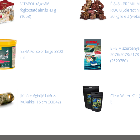
VITAPOL rágcsáló
Élőkő - PRÉMIUM 
fogkoptató almás 40 g
ROCK (Scleractinia
(1058)
20 kg felett (webe
EHEIM szűrőanya
SERA Koi color large 3800
2076/2078/2178
ml
(2520780)
JK hörcsögbújó fatörzs
Clear Water K1+ 
lyukakkal 15 cm (33042)
l)