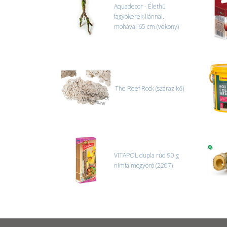
Aquadecor - Élethű
fagyökerek liánnal,
mohával 65 cm (vékony)
The Reef Rock (száraz kő)
VITAPOL dupla rúd 90 g
nimfa mogyoró (2207)