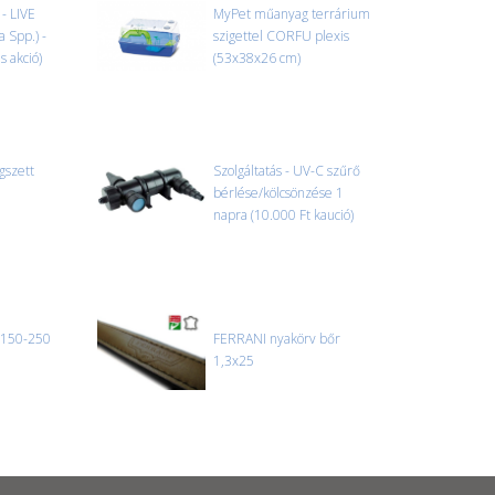
- LIVE
MyPet műanyag terrárium
 Spp.) -
szigettel CORFU plexis
s akció)
(53x38x26 cm)
gszett
Szolgáltatás - UV-C szűrő
bérlése/kölcsönzése 1
napra (10.000 Ft kaució)
(150-250
FERRANI nyakörv bőr
1,3x25