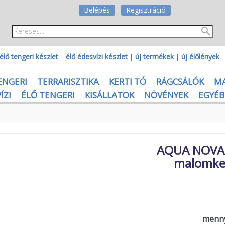
Belépés
Regisztráció
élő tengeri készlet
|
élő édesvízi készlet
|
új termékek
|
új élőlények
ENGERI
TERRARISZTIKA
KERTI TÓ
RÁGCSÁLÓK
M
ÍZI
ÉLŐ TENGERI
KISÁLLATOK
NÖVÉNYEK
EGYÉB
AQUA NOVA d
malomker
menny