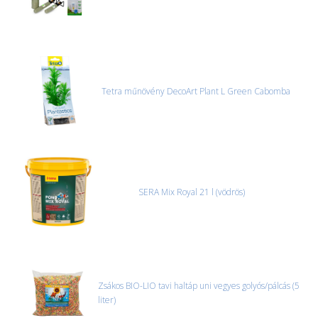
Tetra műnövény DecoArt Plant L Green Cabomba
SERA Mix Royal 21 l (vödrös)
Zsákos BIO-LIO tavi haltáp uni vegyes golyós/pálcás (5
liter)