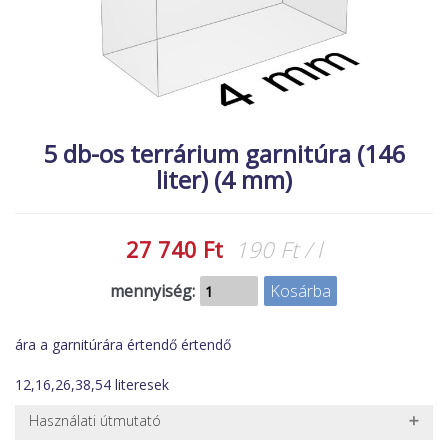
MACSKA
új élőlények
ÉLŐ ÉDESVÍZI
akciók
ÉLŐ TENGERI
referenciák
KISÁLLATOK
5 db-os terrárium garnitúra (146
NÖVÉNYEK
liter) (4 mm)
EGYÉB
EXTRA AKCIÓK
27 740 Ft
190 Ft / l
mennyiség:
ára a garnitúrára értendő értendő
12,16,26,38,54 literesek
Használati útmutató