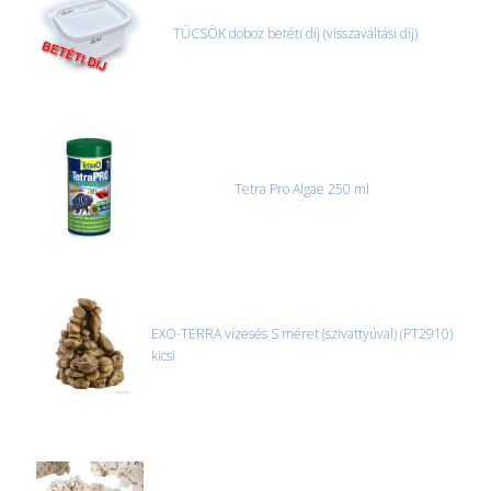
TÜCSÖK doboz betéti díj (visszaváltási díj)
Tetra Pro Algae 250 ml
EXO-TERRA vízesés S méret (szivattyúval) (PT2910)
kicsi