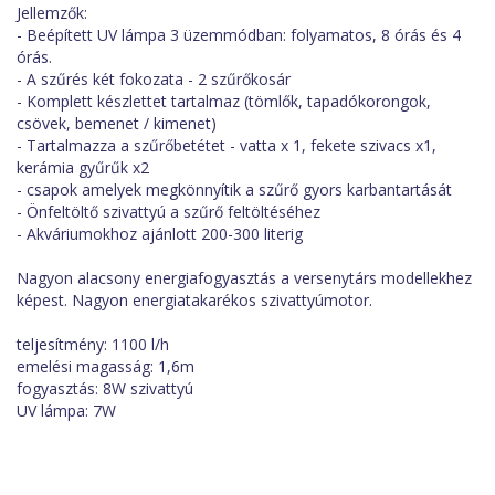
Jellemzők:
- Beépített UV lámpa 3 üzemmódban: folyamatos, 8 órás és 4
órás.
- A szűrés két fokozata - 2 szűrőkosár
- Komplett készlettet tartalmaz (tömlők, tapadókorongok,
csövek, bemenet / kimenet)
- Tartalmazza a szűrőbetétet - vatta x 1, fekete szivacs x1,
kerámia gyűrűk x2
- csapok amelyek megkönnyítik a szűrő gyors karbantartását
- Önfeltöltő szivattyú a szűrő feltöltéséhez
- Akváriumokhoz ajánlott 200-300 literig
Nagyon alacsony energiafogyasztás a versenytárs modellekhez
képest. Nagyon energiatakarékos szivattyúmotor.
teljesítmény: 1100 l/h
emelési magasság: 1,6m
fogyasztás: 8W szivattyú
UV lámpa: 7W