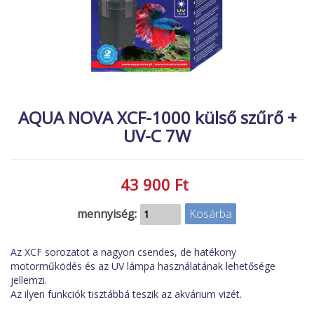
MACSKA
új élőlények
ÉLŐ ÉDESVÍZI
akciók
ÉLŐ TENGERI
referenciák
KISÁLLATOK
NÖVÉNYEK
AQUA NOVA XCF-1000 külső szűrő +
UV-C 7W
EGYÉB
EXTRA AKCIÓK
43 900 Ft
mennyiség:
Az XCF sorozatot a nagyon csendes, de hatékony
motorműködés és az UV lámpa használatának lehetősége
jellemzi.
Az ilyen funkciók tisztábbá teszik az akvárium vizét.