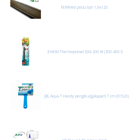
FERRANI póráz bőr 1,9x120
EHEIM Thermopreset fűtő 200 W (300-400 l)
JBL Aqua-T Handy pengés algakaparó 7 cm (61520)