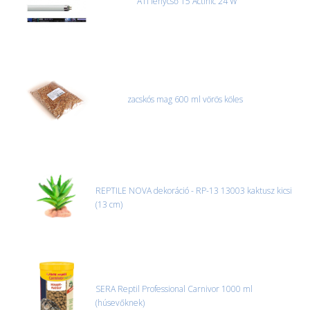
ATI fénycső T5 Actinic 24 W
zacskós mag 600 ml vörös köles
REPTILE NOVA dekoráció - RP-13 13003 kaktusz kicsi
(13 cm)
SERA Reptil Professional Carnivor 1000 ml
(húsevőknek)