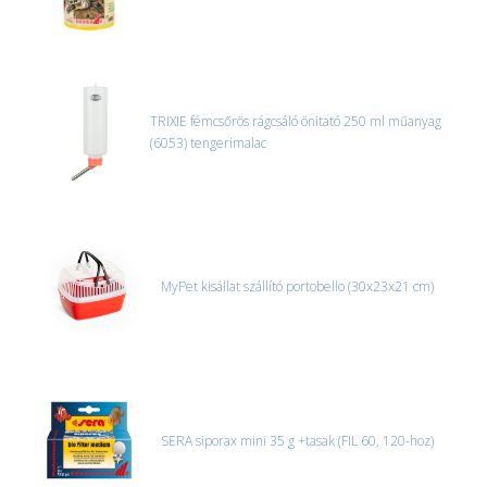
TRIXIE fémcsőrös rágcsáló önitató 250 ml műanyag
(6053) tengerimalac
MyPet kisállat szállító portobello (30x23x21 cm)
SERA siporax mini 35 g +tasak (FIL 60, 120-hoz)