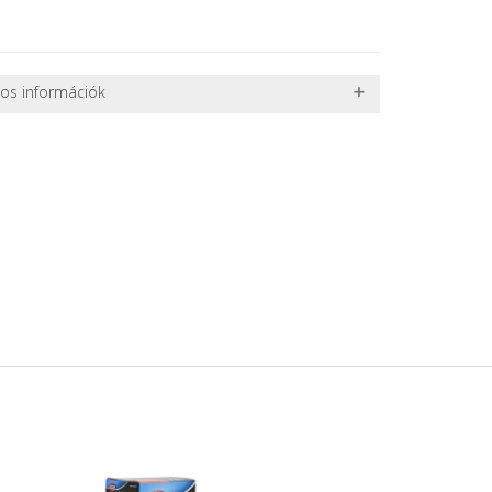
nos információk
 TERMÉKEK SZÁLLÍTÁSA
ret alatti csomagok szállítására van lehetőség, ezért
l. nagy akváriumok, bútorok, stb.) egyedi szállítási
 szállítmányozási partnerrel, vagy saját teherautóval
edi, úgyhogy előre egyeztetni kell mindenképpen.
r sérülést, folyadékot vagy bármi rendellenességet
el előtt jegyzőkönyvet kell felvenni a futárral. A sérült
 esetben tudjuk vállalni, ha a jegyzőkönyv elkészült,
információ.