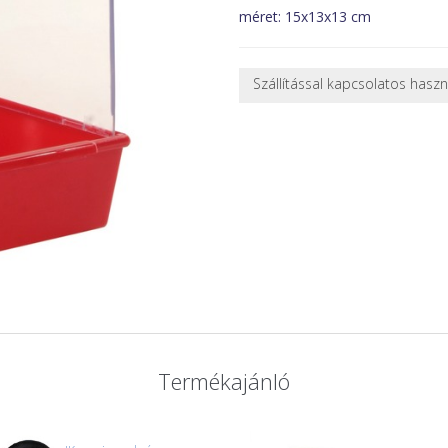
méret: 15x13x13 cm
Szállítással kapcsolatos hasz
NEHÉZ, NAGY VAGY TÖRÉKENY
A futárral csak egy bizonyos mé
nagy vagy nehéz termékeknél (p
ajánlatot adunk.
Nagyobb termékeink kiszállítását
oldjuk meg. Minden rendelés egy
CSOMAG ÁTVÉTELE
Amennyiben a csomag átvételeko
tapasztal, a kibontás és az átvét
termékek cseréjét, csak ebben az
és azonnal eljutott hozzánk az 
Termékajánló