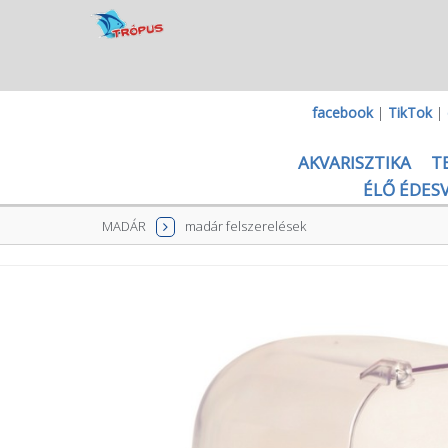
facebook
|
TikTok
|
AKVARISZTIKA
T
ÉLŐ ÉDESV
MADÁR
madár felszerelések