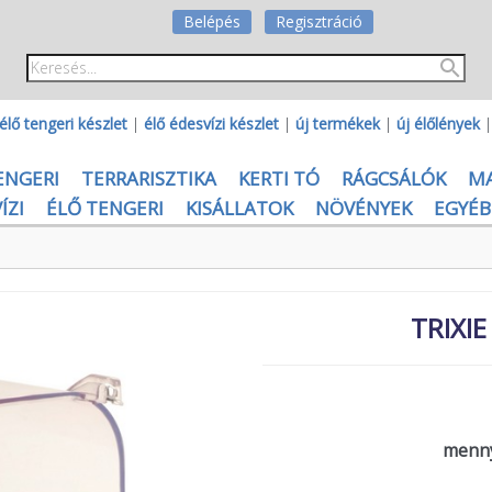
Belépés
Regisztráció
élő tengeri készlet
|
élő édesvízi készlet
|
új termékek
|
új élőlények
ENGERI
TERRARISZTIKA
KERTI TÓ
RÁGCSÁLÓK
M
ÍZI
ÉLŐ TENGERI
KISÁLLATOK
NÖVÉNYEK
EGYÉB
TRIXIE
menny