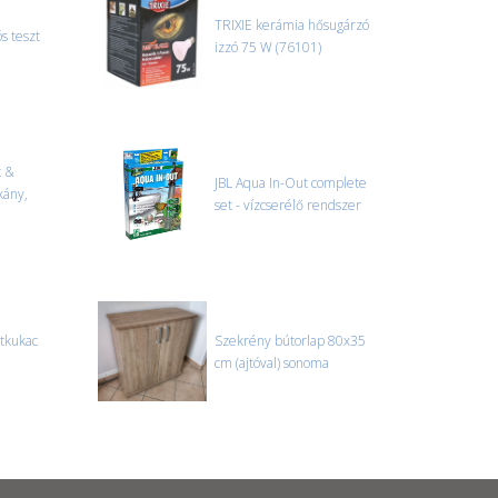
TRIXIE kerámia hősugárzó
s teszt
izzó 75 W (76101)
t &
JBL Aqua In-Out complete
kány,
set - vízcserélő rendszer
ztkukac
Szekrény bútorlap 80x35
cm (ajtóval) sonoma