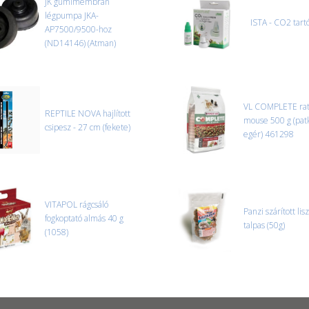
JK gumimembrán
légpumpa JKA-
ISTA - CO2 tartó
AP7500/9500-hoz
(ND14146) (Atman)
VL COMPLETE ra
REPTILE NOVA hajlított
mouse 500 g (pat
csipesz - 27 cm (fekete)
egér) 461298
VITAPOL rágcsáló
Panzi szárított lis
fogkoptató almás 40 g
talpas (50g)
(1058)