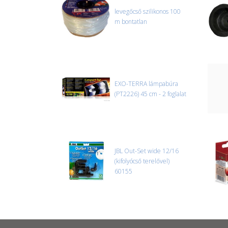
levegőcső szilikonos 100
m bontatlan
EXO-TERRA lámpabúra
(PT2226) 45 cm - 2 foglalat
JBL Out-Set wide 12/16
(kifolyócső terelővel)
60155