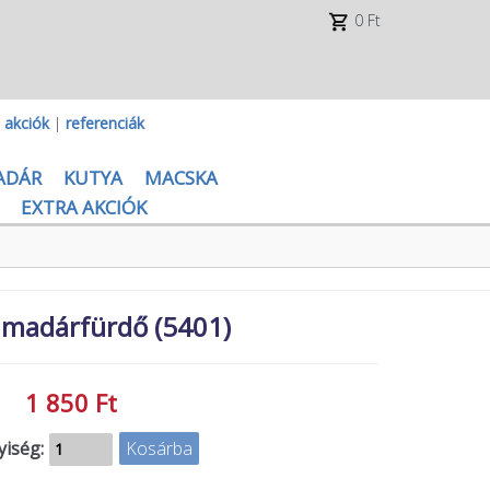
0 Ft
|
akciók
|
referenciák
ADÁR
KUTYA
MACSKA
EXTRA AKCIÓK
 madárfürdő (5401)
1 850 Ft
iség: