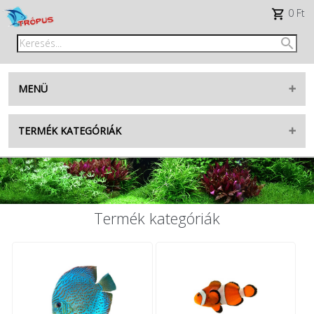
0 Ft
MENÜ
Belépés
TERMÉK KATEGÓRIÁK
Regisztráció
AKVARISZTIKA
facebook
TENGERI
TERRARISZTIKA
TikTok
Termék kategóriák
KERTI TÓ
élő tengeri készlet
RÁGCSÁLÓK
élő édesvízi készlet
MADÁR
új termékek
KUTYA