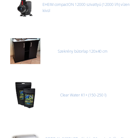
EHEIM compactON 12000 szivattyú (12000 l/h) vízen
kívül
Szekrény bútorlap 120x40 cm
Clear Water K1+ (150-250 l)