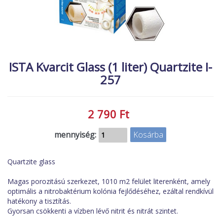
MACSKA
új élőlények
ÉLŐ ÉDESVÍZI
akciók
ÉLŐ TENGERI
referenciák
KISÁLLATOK
ISTA Kvarcit Glass (1 liter) Quartzite I-
257
NÖVÉNYEK
EGYÉB
2 790 Ft
EXTRA AKCIÓK
mennyiség:
Quartzite glass
Magas porozitású szerkezet, 1010 m2 felület literenként, amely
optimális a nitrobaktérium kolónia fejlődéséhez, ezáltal rendkívül
hatékony a tisztítás.
Gyorsan csökkenti a vízben lévő nitrit és nitrát szintet.