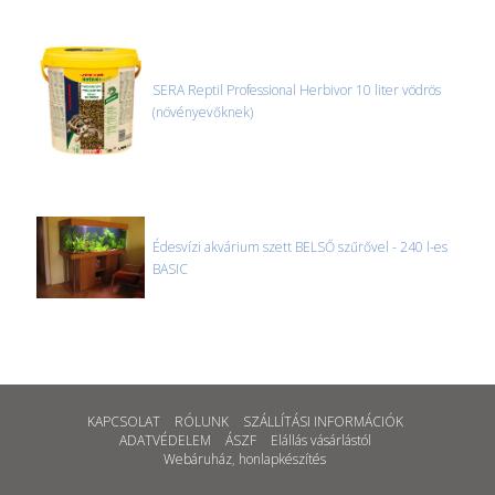
SERA Reptil Professional Herbivor 10 liter vödrös
(növényevőknek)
Édesvízi akvárium szett BELSŐ szűrővel - 240 l-es
BASIC
KAPCSOLAT
RÓLUNK
SZÁLLÍTÁSI INFORMÁCIÓK
ADATVÉDELEM
ÁSZF
Elállás vásárlástól
Webáruház
,
honlapkészítés