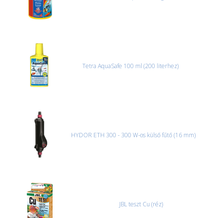
Tetra AquaSafe 100 ml (200 literhez)
HYDOR ETH 300 - 300 W-os külső fűtő (16 mm)
JBL teszt Cu (réz)