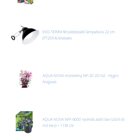
EXO-TERRA fénykibocsátó lámpabúra 22 cm
(PT2054) közepes
AQUA NOVA műnövény NP-20 20162 - Hygro
Araguais
AQUA NOVA NFF-6000 nyomás alatti tavi szűrő (6
m3-hez) + 11W UV