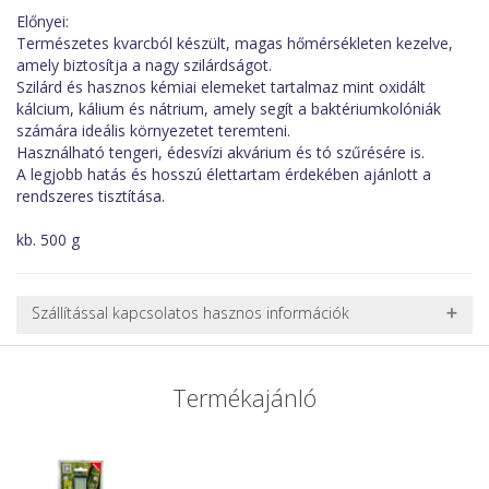
Előnyei:
Természetes kvarcból készült, magas hőmérsékleten kezelve,
amely biztosítja a nagy szilárdságot.
Szilárd és hasznos kémiai elemeket tartalmaz mint oxidált
kálcium, kálium és nátrium, amely segít a baktériumkolóniák
számára ideális környezetet teremteni.
Használható tengeri, édesvízi akvárium és tó szűrésére is.
A legjobb hatás és hosszú élettartam érdekében ajánlott a
rendszeres tisztítása.
kb. 500 g
Szállítással kapcsolatos hasznos információk
NEHÉZ, NAGY VAGY TÖRÉKENY TERMÉKEK SZÁLLÍTÁSA
A futárral csak egy bizonyos méret alatti csomagok szállítására
Termékajánló
van lehetőség, ezért nagy vagy nehéz termékeknél (pl. nagy
akváriumok, bútorok, stb.) egyedi szállítási ajánlatot adunk.
Nagyobb termékeink kiszállítását szállítmányozási partnerrel,
vagy saját teherautóval oldjuk meg. Minden rendelés egyedi,
úgyhogy előre egyeztetni kell mindenképpen.