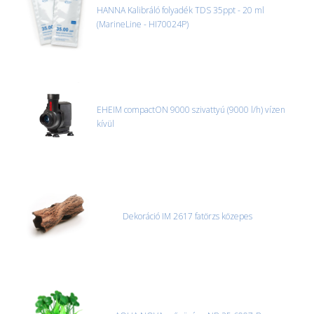
HANNA Kalibráló folyadék TDS 35ppt - 20 ml
(MarineLine - HI70024P)
EHEIM compactON 9000 szivattyú (9000 l/h) vízen
kívül
Dekoráció IM 2617 fatörzs közepes