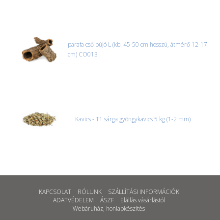
parafa cső bújó L (kb. 45-50 cm hosszú, átmérő 12-17
cm) CO013
Kavics - T1 sárga gyöngykavics 5 kg (1-2 mm)
KAPCSOLAT
RÓLUNK
SZÁLLÍTÁSI INFORMÁCIÓK
ADATVÉDELEM
ÁSZF
Elállás vásárlástól
Webáruház
,
honlapkészítés