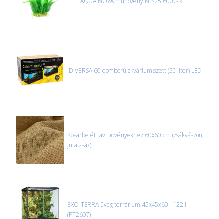
AQUA NOVA műnövény NP-25 6007-R
DIVERSA 60 domború akvárium szett (50 liter) LED
Kosárbetét tavi növényekhez 60x60 cm (zsákvászon,
juta zsák)
EXO-TERRA üveg terrárium 45x45x60 - 122 l
(PT2607)