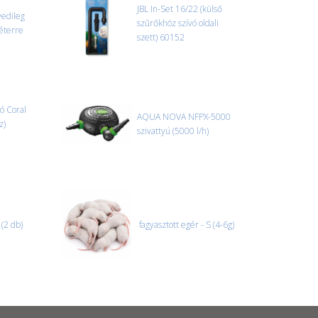
el előtt jegyzőkönyvet kell felvenni a futárral. A sérült
JBL In-Set 16/22 (külső
yedileg
 esetben tudjuk vállalni, ha a jegyzőkönyv elkészült,
szűrőkhöz szívó oldali
éterre
információ.
szett) 60152
ó Coral
AQUA NOVA NFPX-5000
z)
szivattyú (5000 l/h)
(2 db)
fagyasztott egér - S (4-6g)