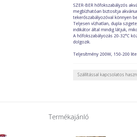
SZER-BER hőfokszabályzós akvár
megbízhatóan biztosítja akváriu
tekerőszabályozóval könnyen beá
Teljesen vízhatlan, dupla szigete
indikátor által mindig látjuk, mi
A hőfokszabályozás 20-32°C közö
dolgozik.
Teljesítmény 200W, 150-200 lite
Szállítással kapcsolatos hasz
NEHÉZ, NAGY VAGY TÖRÉKENY
A futárral csak egy bizonyos mé
nagy vagy nehéz termékeknél (p
ajánlatot adunk.
Nagyobb termékeink kiszállítását
Termékajánló
oldjuk meg. Minden rendelés egy
CSOMAG ÁTVÉTELE
Amennyiben a csomag átvételeko