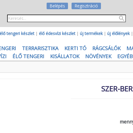
Belépés
Regisztráció
élő tengeri készlet
|
élő édesvízi készlet
|
új termékek
|
új élőlények
ENGERI
TERRARISZTIKA
KERTI TÓ
RÁGCSÁLÓK
M
ÍZI
ÉLŐ TENGERI
KISÁLLATOK
NÖVÉNYEK
EGYÉB
SZER-BER
menny