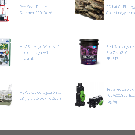
tapasztal, a kibontás és az átvét
Red Sea - Reefer
3D háttér BL - eg
termékek cseréjét, csak ebben az
Skimmer 300 fölöző
épített négyzetm
és azonnal eljutott hozzánk az 
HIKARI - Algae Wafers 40g
Red Sea tengeri s
haleledel algaevő
Pro 7 kg (210 l-he
halaknak
FEKETE
TetraTec csap EX
MyPet ketrec rágcsáló Eva
400/600/800-hoz 
23 (nyitható plexi tetővel)
régi/új