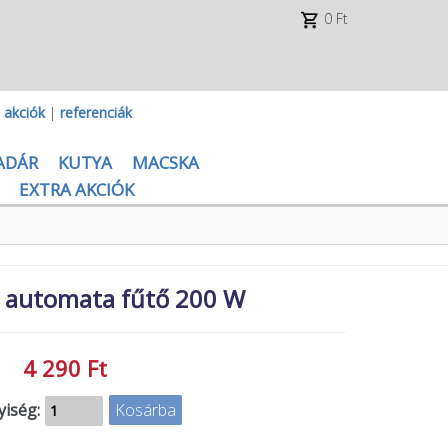
0 Ft
|
akciók
|
referenciák
ADÁR
KUTYA
MACSKA
EXTRA AKCIÓK
 automata fűtő 200 W
4 290 Ft
iség: