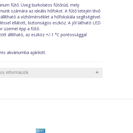
ium fűtő. Üveg burkolatos fűtőrúd, mely
munk számára az ideális hőfokot. A fűtő tetején lévő
llítható a vízhőmérséklet a hőfokskála segítségével.
léssel ellátott, biztonságos eszköz. A jól látható LED
kor üzemel épp a fűtő.
tt állítható, az eszköz +/-1 °C pontossággal
res akváriumba ajánlott.
nos információk
 TERMÉKEK SZÁLLÍTÁSA
ret alatti csomagok szállítására van lehetőség, ezért
l. nagy akváriumok, bútorok, stb.) egyedi szállítási
 szállítmányozási partnerrel, vagy saját teherautóval
edi, úgyhogy előre egyeztetni kell mindenképpen.
r sérülést, folyadékot vagy bármi rendellenességet