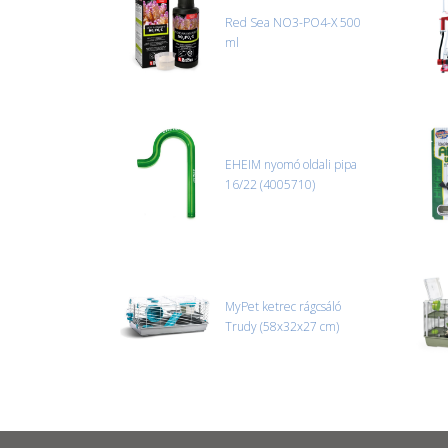
Red Sea NO3-PO4-X 500
ml
EHEIM nyomó oldali pipa
16/22 (4005710)
MyPet ketrec rágcsáló
Trudy (58x32x27 cm)