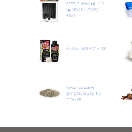
REPTILE NOVA talajfűtő
lap (42x28cm/20W) L
R600
Red Sea NO3-PO4-X 100
ml
Kavics - S2 szürke
gyöngykavics 2 kg (1-2
mm) kicsi