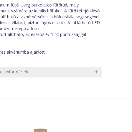
ium fűtő. Üveg burkolatos fűtőrúd, mely
munk számára az ideális hőfokot. A fűtő tetején lévő
llítható a vízhőmérséklet a hőfokskála segítségével.
léssel ellátott, biztonságos eszköz. A jól látható LED
kor üzemel épp a fűtő.
tt állítható, az eszköz +/-1 °C pontossággal
res akváriumba ajánlott.
nos információk
 TERMÉKEK SZÁLLÍTÁSA
ret alatti csomagok szállítására van lehetőség, ezért
l. nagy akváriumok, bútorok, stb.) egyedi szállítási
 szállítmányozási partnerrel, vagy saját teherautóval
edi, úgyhogy előre egyeztetni kell mindenképpen.
r sérülést, folyadékot vagy bármi rendellenességet