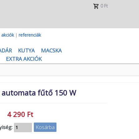
0 Ft
|
akciók
|
referenciák
ADÁR
KUTYA
MACSKA
EXTRA AKCIÓK
 automata fűtő 150 W
4 290 Ft
iség: