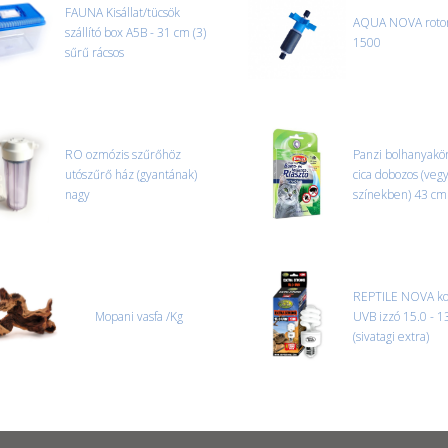
tapasztal, a kibontás és az átvét
FAUNA Kisállat/tücsök
AQUA NOVA roto
termékek cseréjét, csak ebben az
szállító box A5B - 31 cm (3)
1500
és azonnal eljutott hozzánk az 
sűrű rácsos
RO ozmózis szűrőhöz
Panzi bolhanyakör
utószűrő ház (gyantának)
cica dobozos (veg
nagy
színekben) 43 cm
REPTILE NOVA k
Mopani vasfa /Kg
UVB izzó 15.0 - 
(sivatagi extra)