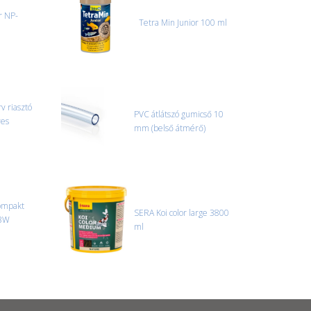
el előtt jegyzőkönyvet kell felvenni a futárral. A sérült
r NP-
 esetben tudjuk vállalni, ha a jegyzőkönyv elkészült,
Tetra Min Junior 100 ml
információ.
v riasztó
PVC átlátszó gumicső 10
yes
mm (belső átmérő)
ompakt
SERA Koi color large 3800
13W
ml