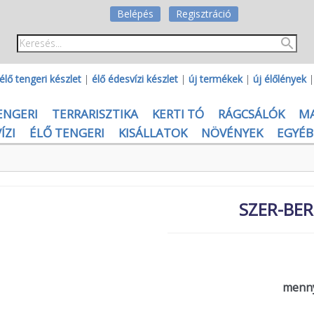
Belépés
Regisztráció
élő tengeri készlet
|
élő édesvízi készlet
|
új termékek
|
új élőlények
ENGERI
TERRARISZTIKA
KERTI TÓ
RÁGCSÁLÓK
M
ÍZI
ÉLŐ TENGERI
KISÁLLATOK
NÖVÉNYEK
EGYÉB
SZER-BER
menny