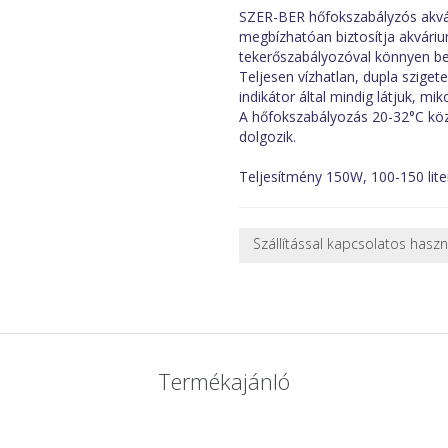
SZER-BER hőfokszabályzós akvár
megbízhatóan biztosítja akváriu
tekerőszabályozóval könnyen beá
Teljesen vízhatlan, dupla szigete
indikátor által mindig látjuk, mi
A hőfokszabályozás 20-32°C közö
dolgozik.
Teljesítmény 150W, 100-150 lite
Szállítással kapcsolatos hasz
NEHÉZ, NAGY VAGY TÖRÉKENY
A futárral csak egy bizonyos mé
nagy vagy nehéz termékeknél (p
ajánlatot adunk.
Nagyobb termékeink kiszállítását
Termékajánló
oldjuk meg. Minden rendelés egy
CSOMAG ÁTVÉTELE
Amennyiben a csomag átvételeko