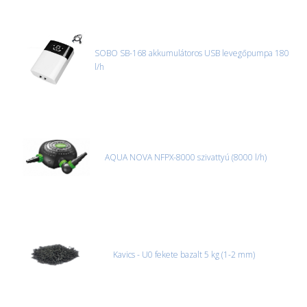
SOBO SB-168 akkumulátoros USB levegőpumpa 180
l/h
AQUA NOVA NFPX-8000 szivattyú (8000 l/h)
Kavics - U0 fekete bazalt 5 kg (1-2 mm)