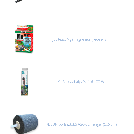
JBL teszt Mg (magnézium) édesvízi
JK hőfokszabályzós fűtő 100 W
RESUN porlasztókő ASC-02 henger (5x5 cm)