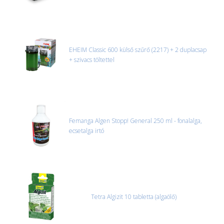
EHEIM Classic 600 külső szűrő (2217) + 2 duplacsap
+ szivacs töltettel
Femanga Algen Stopp! General 250 ml - fonalalga,
ecsetalga irtó
Tetra Algizit 10 tabletta (algaölő)