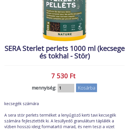
MACSKA
új élőlények
ÉLŐ ÉDESVÍZI
akciók
ÉLŐ TENGERI
referenciák
KISÁLLATOK
NÖVÉNYEK
SERA Sterlet perlets 1000 ml (kecsege
és tokhal - Stör)
EGYÉB
EXTRA AKCIÓK
7 530 Ft
mennyiség:
kecsegék számára
A sera stör perlets terméket a lenyűgöző kerti tavi kecsegék
számára fejlesztették ki. A lesüllyedő granulátum táplálék a
vízben hosszú ideig formatartó marad, és nem teszi a vizet