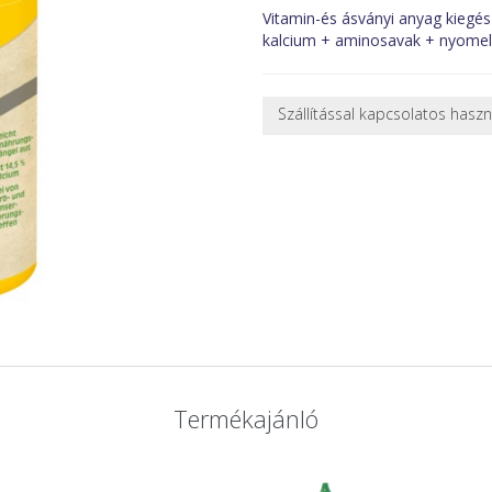
Vitamin-és ásványi anyag kiegés
kalcium + aminosavak + nyome
Szállítással kapcsolatos hasz
NEHÉZ, NAGY VAGY TÖRÉKENY
A futárral csak egy bizonyos mé
nagy vagy nehéz termékeknél (p
ajánlatot adunk.
Nagyobb termékeink kiszállítását
oldjuk meg. Minden rendelés egy
CSOMAG ÁTVÉTELE
Amennyiben a csomag átvételeko
tapasztal, a kibontás és az átvét
termékek cseréjét, csak ebben az
és azonnal eljutott hozzánk az 
Termékajánló