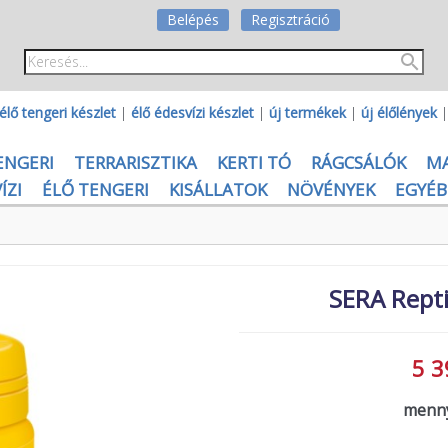
Belépés
Regisztráció
élő tengeri készlet
|
élő édesvízi készlet
|
új termékek
|
új élőlények
ENGERI
TERRARISZTIKA
KERTI TÓ
RÁGCSÁLÓK
M
ÍZI
ÉLŐ TENGERI
KISÁLLATOK
NÖVÉNYEK
EGYÉB
SERA Repti
5 3
menny