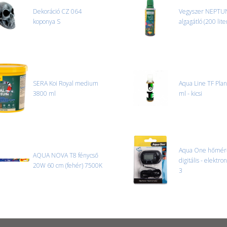
Dekoráció CZ 064
Vegyszer NEPTU
koponya S
algagátló (200 lite
SERA Koi Royal medium
Aqua Line TF Pla
3800 ml
ml - kicsi
Aqua One hőmér
AQUA NOVA T8 fénycső
digitális - elektro
20W 60 cm (fehér) 7500K
3