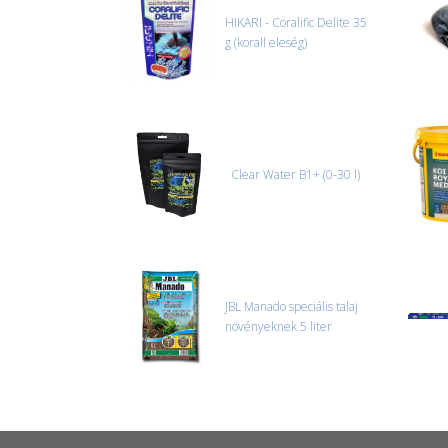
HIKARI - Coralific Delite 35
g (korall eleség)
Clear Water B1+ (0-30 l)
JBL Manado speciális talaj
növényeknek 5 liter