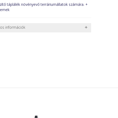
zítő táplálék növényevő terráriumállatok számára. +
lemek
nos információk
 TERMÉKEK SZÁLLÍTÁSA
ret alatti csomagok szállítására van lehetőség, ezért
l. nagy akváriumok, bútorok, stb.) egyedi szállítási
 szállítmányozási partnerrel, vagy saját teherautóval
edi, úgyhogy előre egyeztetni kell mindenképpen.
r sérülést, folyadékot vagy bármi rendellenességet
el előtt jegyzőkönyvet kell felvenni a futárral. A sérült
 esetben tudjuk vállalni, ha a jegyzőkönyv elkészült,
információ.