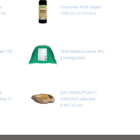
N
Greenman Pond tóápoló
rre)
1000 ml (10 m3-hez)
nter 100
SERA Biofibres coarse 400
g (vastagszálas)
ő
EXO-TERRA (PT2811)
nikus ST-
hüllő etető tálka kicsi
(14x11x2 cm)