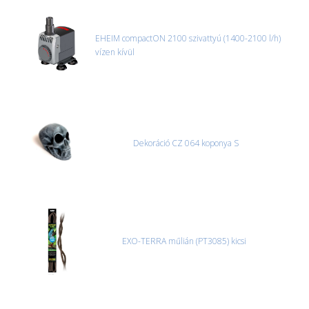
EHEIM compactON 2100 szivattyú (1400-2100 l/h)
vízen kívül
Dekoráció CZ 064 koponya S
EXO-TERRA műlián (PT3085) kicsi