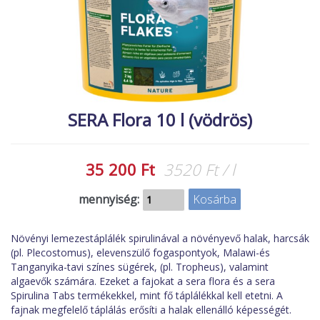
MACSKA
új élőlények
ÉLŐ ÉDESVÍZI
akciók
ÉLŐ TENGERI
referenciák
KISÁLLATOK
NÖVÉNYEK
SERA Flora 10 l (vödrös)
EGYÉB
EXTRA AKCIÓK
35 200 Ft
3520 Ft / l
mennyiség:
Növényi lemezestáplálék spirulinával a növényevő halak, harcsák
(pl. Plecostomus), elevenszülő fogaspontyok, Malawi-és
Tanganyika-tavi színes sügérek, (pl. Tropheus), valamint
algaevők számára. Ezeket a fajokat a sera flora és a sera
Spirulina Tabs termékekkel, mint fő táplálékkal kell etetni. A
fajnak megfelelő táplálás erősíti a halak ellenálló képességét.