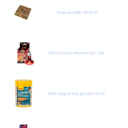
Parafa lap háttér 30x30 cm
REPTILE NOVA infravörös izzó - 75W
SERA Vipagran baby granules 100 ml