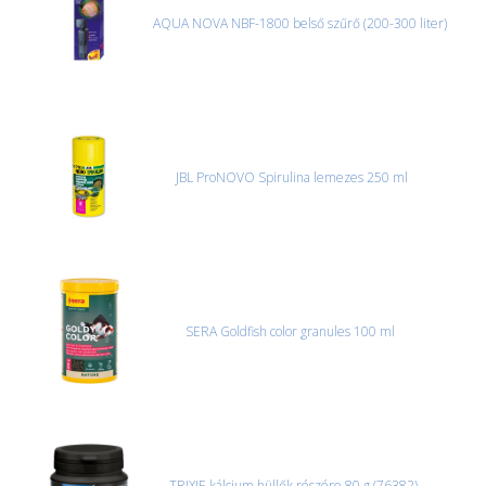
AQUA NOVA NBF-1800 belső szűrő (200-300 liter)
JBL ProNOVO Spirulina lemezes 250 ml
SERA Goldfish color granules 100 ml
TRIXIE kálcium hüllők részére 80 g (76382)