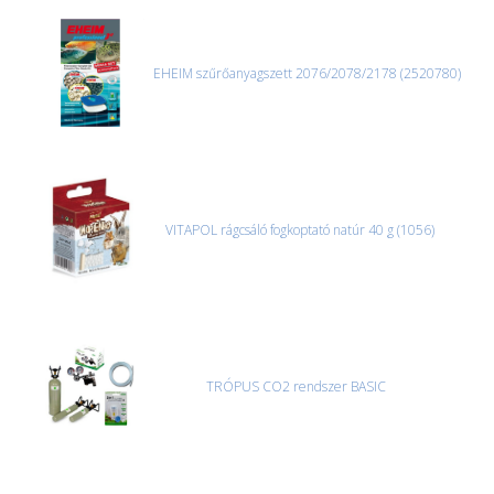
MACSKA
új élőlények
ÉLŐ ÉDESVÍZI
akciók
EHEIM szűrőanyagszett 2076/2078/2178 (2520780)
ÉLŐ TENGERI
referenciák
KISÁLLATOK
NÖVÉNYEK
EGYÉB
VITAPOL rágcsáló fogkoptató natúr 40 g (1056)
EXTRA AKCIÓK
TRÓPUS CO2 rendszer BASIC