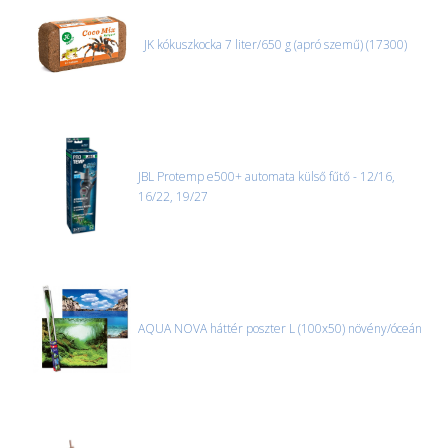
JK kókuszkocka 7 liter/650 g (apró szemű) (17300)
JBL Protemp e500+ automata külső fűtő - 12/16,
16/22, 19/27
AQUA NOVA háttér poszter L (100x50) növény/óceán