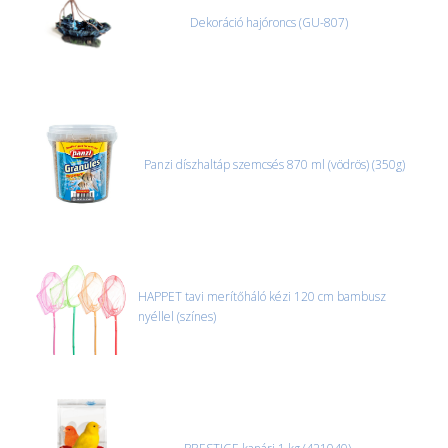
Dekoráció hajóroncs (GU-807)
Panzi díszhaltáp szemcsés 870 ml (vödrös) (350g)
HAPPET tavi merítőháló kézi 120 cm bambusz
nyéllel (színes)