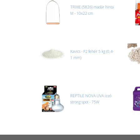
TRIXIE (5826) madár hinta
M - 10x22 cm
Kavics - F2 fehér 5 kg (0,4-
1 mm)
REPTILE NOVA UVA izzó
strong spot - 75W