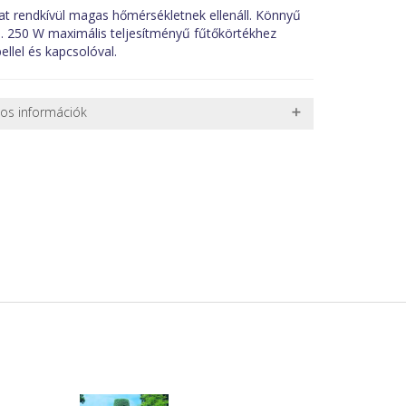
t rendkívül magas hőmérsékletnek ellenáll. Könnyű
n. 250 W maximális teljesítményű fűtőkörtékhez
ellel és kapcsolóval.
nos információk
 TERMÉKEK SZÁLLÍTÁSA
ret alatti csomagok szállítására van lehetőség, ezért
l. nagy akváriumok, bútorok, stb.) egyedi szállítási
 szállítmányozási partnerrel, vagy saját teherautóval
edi, úgyhogy előre egyeztetni kell mindenképpen.
r sérülést, folyadékot vagy bármi rendellenességet
el előtt jegyzőkönyvet kell felvenni a futárral. A sérült
 esetben tudjuk vállalni, ha a jegyzőkönyv elkészült,
információ.