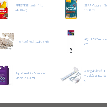
PRESTIGE kanári 1 kg
SERA Vipagran G
(421040)
1000 ml
AQUA NOVA háló 
The Reef Rock (száraz kő)
cm
Xilong átlátszó LE
Aquaforest Air Scrubber
világítás csíptető
Media 2000 ml
cm