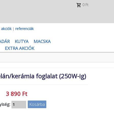
0 Ft
|
akciók
|
referenciák
ADÁR
KUTYA
MACSKA
EXTRA AKCIÓK
án/kerámia foglalat (250W-ig)
3 890 Ft
iség: