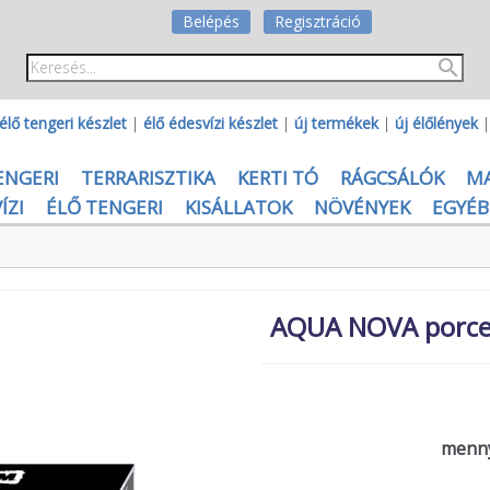
Belépés
Regisztráció
élő tengeri készlet
|
élő édesvízi készlet
|
új termékek
|
új élőlények
ENGERI
TERRARISZTIKA
KERTI TÓ
RÁGCSÁLÓK
M
ÍZI
ÉLŐ TENGERI
KISÁLLATOK
NÖVÉNYEK
EGYÉB
AQUA NOVA porcel
menny