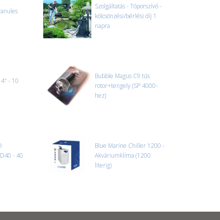
Szolgáltatás - Tóporszívó -
ranules
kölcsönzési/bérlési díj 1
napra
Bubble Magus C9 tűs
4" - 10
rotor+tengely (SP 4000-
hez)
D
Blue Marine Chiller 1200 -
s D40 - 40
Akváriumklíma (1200
literig)