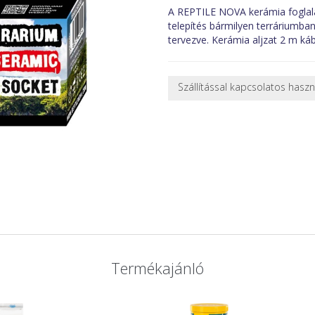
A REPTILE NOVA kerámia foglala
telepítés bármilyen terráriumba
tervezve. Kerámia aljzat 2 m káb
Szállítással kapcsolatos hasz
NEHÉZ, NAGY VAGY TÖRÉKENY
A futárral csak egy bizonyos mé
nagy vagy nehéz termékeknél (p
ajánlatot adunk.
Nagyobb termékeink kiszállítását
oldjuk meg. Minden rendelés egy
CSOMAG ÁTVÉTELE
Amennyiben a csomag átvételeko
tapasztal, a kibontás és az átvét
termékek cseréjét, csak ebben az
Termékajánló
és azonnal eljutott hozzánk az 