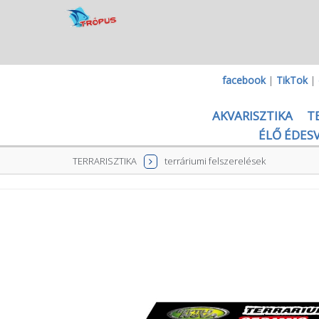
facebook
|
TikTok
|
AKVARISZTIKA
T
ÉLŐ ÉDESV
TERRARISZTIKA
terráriumi felszerelések