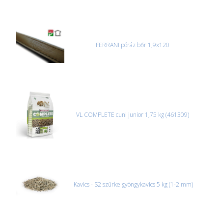
FERRANI póráz bőr 1,9x120
VL COMPLETE cuni junior 1,75 kg (461309)
Kavics - S2 szürke gyöngykavics 5 kg (1-2 mm)