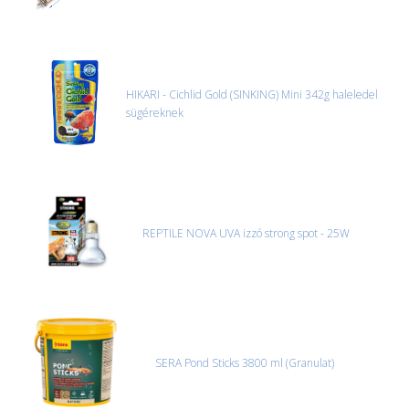
HIKARI - Cichlid Gold (SINKING) Mini 342g haleledel
sügéreknek
REPTILE NOVA UVA izzó strong spot - 25W
SERA Pond Sticks 3800 ml (Granulat)