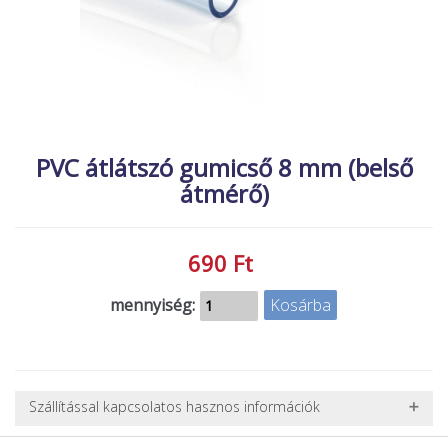
MACSKA
új élőlények
ÉLŐ ÉDESVÍZI
akciók
ÉLŐ TENGERI
referenciák
KISÁLLATOK
NÖVÉNYEK
PVC átlátszó gumicső 8 mm (belső
átmérő)
EGYÉB
EXTRA AKCIÓK
690 Ft
mennyiség:
Szállítással kapcsolatos hasznos információk
NEHÉZ, NAGY VAGY TÖRÉKENY TERMÉKEK SZÁLLÍTÁSA