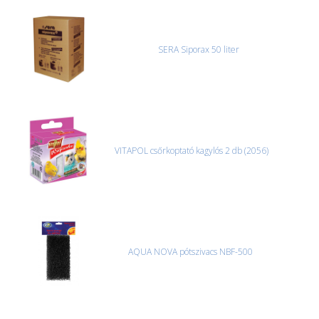
SERA Siporax 50 liter
VITAPOL csőrkoptató kagylós 2 db (2056)
AQUA NOVA pótszivacs NBF-500