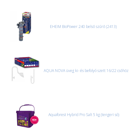
EHEIM BioPower 240 belső szűrő (2413)
AQUA NOVA üveg ki- és befolyó szett 16/22 csőhöz
Aquaforest Hybrid Pro Salt 5 kg (tengeri só)