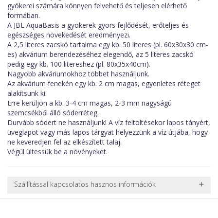
gyökerei számára könnyen felvehető és teljesen elérhető
formában.
A JBL AquaBasis a gyökerek gyors fejlődését, erőteljes és
egészséges növekedését eredményezi.
A 2,5 literes zacskó tartalma egy kb. 50 literes (pl. 60x30x30 cm-
es) akvárium berendezéséhez elegendő, az 5 literes zacskó
pedig egy kb. 100 litereshez (pl. 80x35x40cm).
Nagyobb akváriumokhoz többet használjunk.
Az akvárium fenekén egy kb. 2 cm magas, egyenletes réteget
alakítsunk ki.
Erre kerüljön a kb. 3-4 cm magas, 2-3 mm nagyságú
szemcsékből álló sóderréteg.
Durvább sódert ne használjunk! A víz feltöltésekor lapos tányért,
üveglapot vagy más lapos tárgyat helyezzünk a víz útjába, hogy
ne keveredjen fel az elkészített talaj.
Végül ültessük be a növényeket.
Szállítással kapcsolatos hasznos információk
NEHÉZ, NAGY VAGY TÖRÉKENY TERMÉKEK SZÁLLÍTÁSA
A futárral csak egy bizonyos méret alatti csomagok szállítására