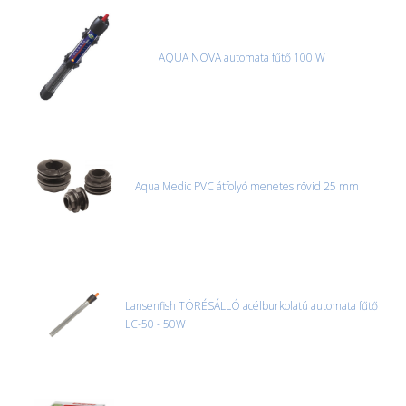
AQUA NOVA automata fűtő 100 W
Aqua Medic PVC átfolyó menetes rövid 25 mm
Lansenfish TÖRÉSÁLLÓ acélburkolatú automata fűtő
LC-50 - 50W