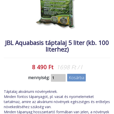
MACSKA
új élőlények
ÉLŐ ÉDESVÍZI
akciók
ÉLŐ TENGERI
referenciák
KISÁLLATOK
NÖVÉNYEK
JBL Aquabasis táptalaj 5 liter (kb. 100
literhez)
EGYÉB
EXTRA AKCIÓK
8 490 Ft
1698 Ft / l
mennyiség:
Táptalaj akváriumi növényeknek.
Minden fontos tápanyagot, pl. vasat és nyomelemeket
tartalmaz, amire az akváriumi növények egészséges és erőteljes
növekedéséhez szükség van.
Minden tápanyag hosszantartó formában van jelen, a növények