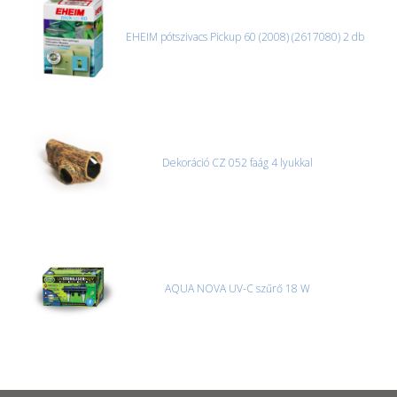
EHEIM pótszivacs Pickup 60 (2008) (2617080) 2 db
Dekoráció CZ 052 faág 4 lyukkal
AQUA NOVA UV-C szűrő 18 W