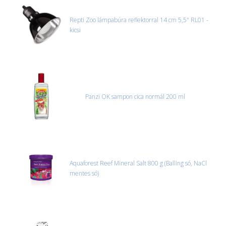
Repti Zoo lámpabúra reflektorral 14 cm 5,5" RL01 -
kicsi
Panzi OK sampon cica normál 200 ml
Aquaforest Reef Mineral Salt 800 g (Balling só, NaCl
mentes só)