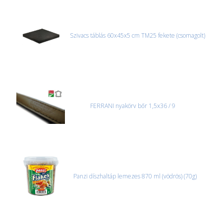
Szivacs táblás 60x45x5 cm TM25 fekete (csomagolt)
FERRANI nyakörv bőr 1,5x36 / 9
Panzi díszhaltáp lemezes 870 ml (vödrös) (70g)