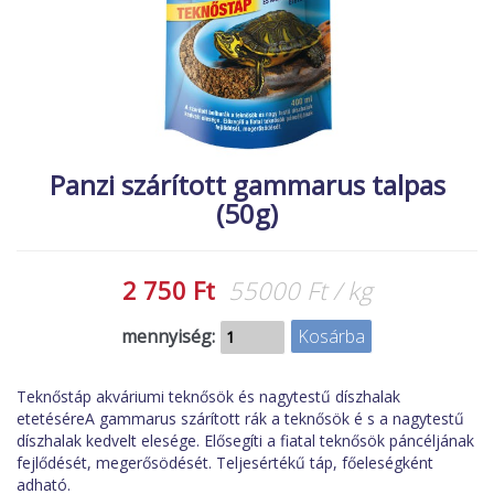
MACSKA
új élőlények
ÉLŐ ÉDESVÍZI
akciók
ÉLŐ TENGERI
referenciák
KISÁLLATOK
NÖVÉNYEK
Panzi szárított gammarus talpas
(50g)
EGYÉB
EXTRA AKCIÓK
2 750 Ft
55000 Ft / kg
mennyiség:
Teknőstáp akváriumi teknősök és nagytestű díszhalak
etetéséreA gammarus szárított rák a teknősök é s a nagytestű
díszhalak kedvelt elesége. Elősegíti a fiatal teknősök páncéljának
fejlődését, megerősödését. Teljesértékű táp, főeleségként
adható.