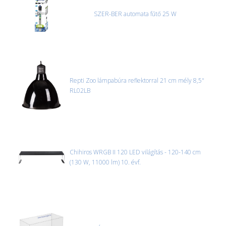
SZER-BER automata fűtő 25 W
Repti Zoo lámpabúra reflektorral 21 cm mély 8,5"
RL02LB
Chihiros WRGB II 120 LED világítás - 120-140 cm
(130 W, 11000 lm) 10. évf.