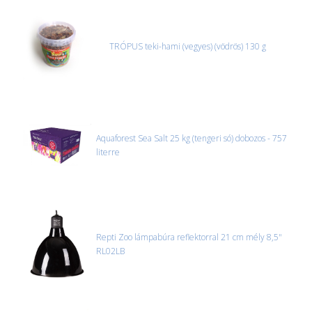
MACSKA
új élőlények
ÉLŐ ÉDESVÍZI
akciók
TRÓPUS teki-hami (vegyes) (vödrös) 130 g
ÉLŐ TENGERI
referenciák
KISÁLLATOK
NÖVÉNYEK
EGYÉB
Aquaforest Sea Salt 25 kg (tengeri só) dobozos - 757
literre
EXTRA AKCIÓK
Repti Zoo lámpabúra reflektorral 21 cm mély 8,5"
RL02LB