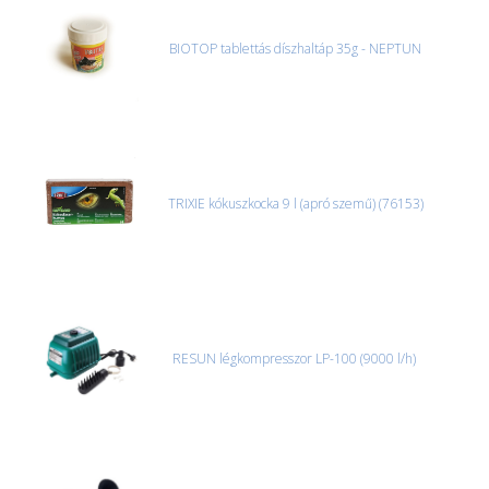
BIOTOP tablettás díszhaltáp 35g - NEPTUN
TRIXIE kókuszkocka 9 l (apró szemű) (76153)
RESUN légkompresszor LP-100 (9000 l/h)