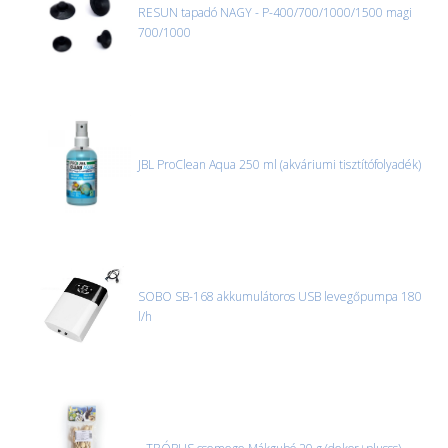
RESUN tapadó NAGY - P-400/700/1000/1500 magi
700/1000
JBL ProClean Aqua 250 ml (akváriumi tisztítófolyadék)
SOBO SB-168 akkumulátoros USB levegőpumpa 180
l/h