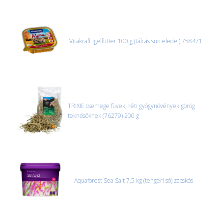
Vitakraft Igelfutter 100 g (tálcás sün eledel) 758471
TRIXIE csemege füvek, réti gyógynövények görög
teknősöknek (76279) 200 g
Aquaforest Sea Salt 7,5 kg (tengeri só) zacskós