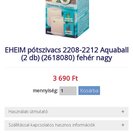
MACSKA
új élőlények
ÉLŐ ÉDESVÍZI
akciók
ÉLŐ TENGERI
referenciák
KISÁLLATOK
NÖVÉNYEK
EHEIM pótszivacs 2208-2212 Aquaball
(2 db) (2618080) fehér nagy
EGYÉB
EXTRA AKCIÓK
3 690 Ft
mennyiség:
Használati útmutató
Az akváriumi és tavi szűrőszivacsok takarítása, mindenképpen
Szállítással kapcsolatos hasznos információk
csak sima vízben történjen, vegyszer ne használjon hozzájuk! Ha