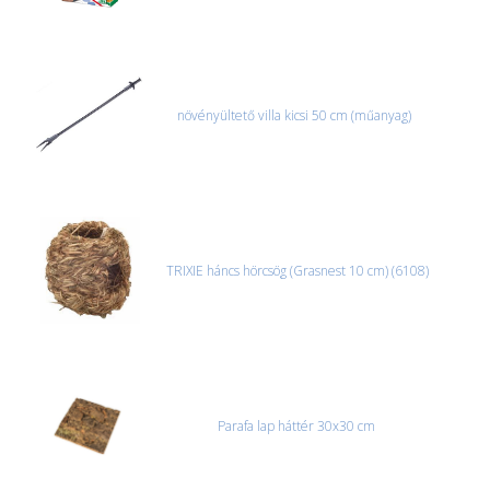
növényültető villa kicsi 50 cm (műanyag)
TRIXIE háncs hörcsög (Grasnest 10 cm) (6108)
Parafa lap háttér 30x30 cm