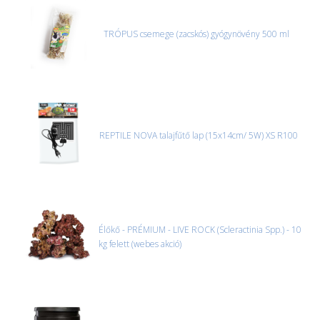
TRÓPUS csemege (zacskós) gyógynövény 500 ml
REPTILE NOVA talajfűtő lap (15x14cm/ 5W) XS R100
Élőkő - PRÉMIUM - LIVE ROCK (Scleractinia Spp.) - 10
kg felett (webes akció)