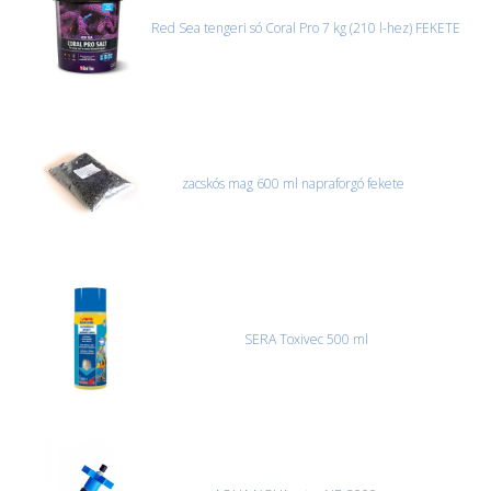
Red Sea tengeri só Coral Pro 7 kg (210 l-hez) FEKETE
zacskós mag 600 ml napraforgó fekete
SERA Toxivec 500 ml