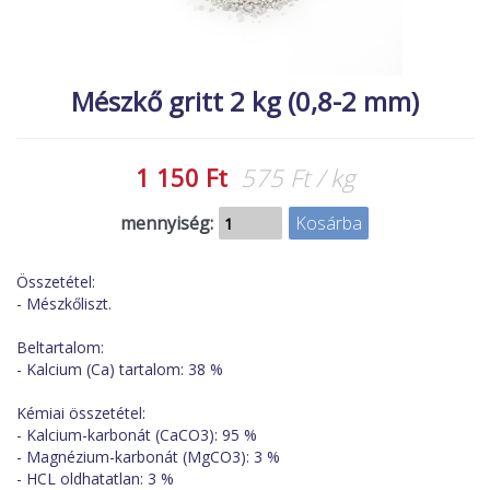
MACSKA
új élőlények
ÉLŐ ÉDESVÍZI
akciók
Mészkő gritt 2 kg (0,8-2 mm)
ÉLŐ TENGERI
referenciák
KISÁLLATOK
1 150 Ft
575 Ft / kg
NÖVÉNYEK
EGYÉB
mennyiség:
EXTRA AKCIÓK
Összetétel:
- Mészkőliszt.
Beltartalom:
- Kalcium (Ca) tartalom: 38 %
Kémiai összetétel:
- Kalcium-karbonát (CaCO3): 95 %
- Magnézium-karbonát (MgCO3): 3 %
- HCL oldhatatlan: 3 %