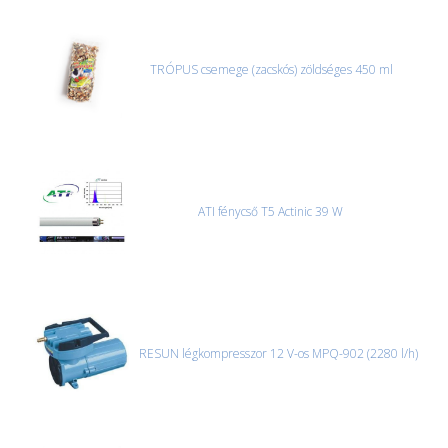
TRÓPUS csemege (zacskós) zöldséges 450 ml
ATI fénycső T5 Actinic 39 W
RESUN légkompresszor 12 V-os MPQ-902 (2280 l/h)