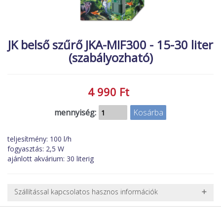
MACSKA
új élőlények
ÉLŐ ÉDESVÍZI
akciók
JK belső szűrő JKA-MIF300 - 15-30 liter
ÉLŐ TENGERI
referenciák
(szabályozható)
KISÁLLATOK
NÖVÉNYEK
4 990 Ft
EGYÉB
mennyiség:
EXTRA AKCIÓK
teljesítmény: 100 l/h
fogyasztás: 2,5 W
ajánlott akvárium: 30 literig
Szállítással kapcsolatos hasznos információk
NEHÉZ, NAGY VAGY TÖRÉKENY TERMÉKEK SZÁLLÍTÁSA
A futárral csak egy bizonyos méret alatti csomagok szállítására