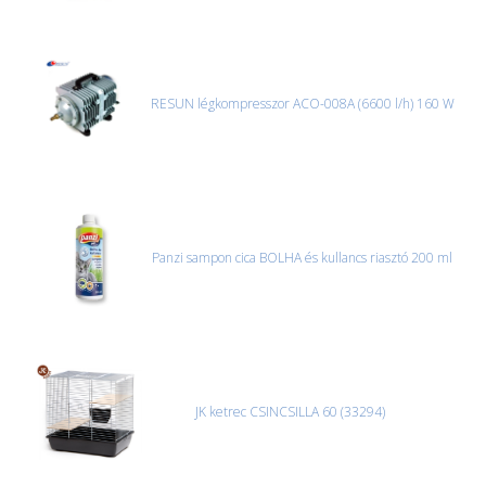
RESUN légkompresszor ACO-008A (6600 l/h) 160 W
Panzi sampon cica BOLHA és kullancs riasztó 200 ml
JK ketrec CSINCSILLA 60 (33294)