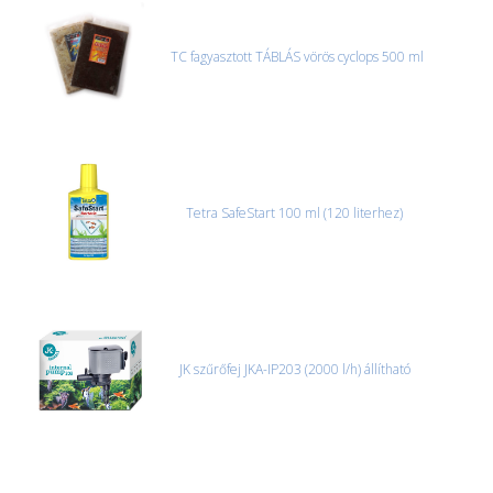
TC fagyasztott TÁBLÁS vörös cyclops 500 ml
Tetra SafeStart 100 ml (120 literhez)
JK szűrőfej JKA-IP203 (2000 l/h) állítható