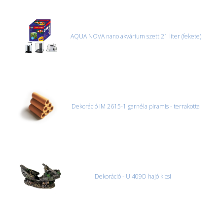
AQUA NOVA nano akvárium szett 21 liter (fekete)
Dekoráció IM 2615-1 garnéla piramis - terrakotta
Dekoráció - U 409D hajó kicsi