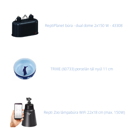
akváriumok, bútorok, stb.) egyedi szállítási ajánlatot adunk.
Nagyobb termékeink kiszállítását szállítmányozási partnerrel,
vagy saját teherautóval oldjuk meg. Minden rendelés egyedi,
úgyhogy előre egyeztetni kell mindenképpen.
ReptiPlanet búra - dual dome 2x150 W - 43308
CSOMAG ÁTVÉTELE
Amennyiben a csomag átvételekor sérülést, folyadékot vagy
bármi rendellenességet tapasztal, a kibontás és az átvétel előtt
jegyzőkönyvet kell felvenni a futárral. A sérült termékek cseréjét,
csak ebben az esetben tudjuk vállalni, ha a jegyzőkönyv elkészült,
és azonnal eljutott hozzánk az információ.
TRIXIE (60733) porcelán tál nyúl 11 cm
Repti Zoo lámpabúra WiFi 22x18 cm (max. 150W)