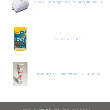
Atman HP-4000 nagy teljesítményű légpumpa (2100
l/h)
SERA Vipan 1000 ml
Bubble Magus C3+ fehérjefölöző (100-300 literig)