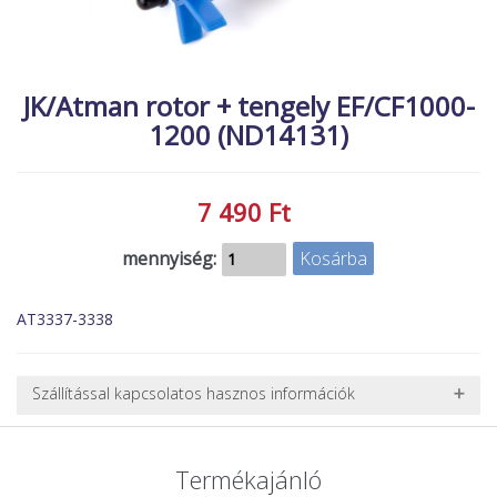
MACSKA
új élőlények
ÉLŐ ÉDESVÍZI
akciók
JK/Atman rotor + tengely EF/CF1000-
ÉLŐ TENGERI
referenciák
1200 (ND14131)
KISÁLLATOK
NÖVÉNYEK
7 490 Ft
EGYÉB
EXTRA AKCIÓK
mennyiség:
AT3337-3338
Szállítással kapcsolatos hasznos információk
NEHÉZ, NAGY VAGY TÖRÉKENY TERMÉKEK SZÁLLÍTÁSA
A futárral csak egy bizonyos méret alatti csomagok szállítására
Termékajánló
van lehetőség, ezért nagy vagy nehéz termékeknél (pl. nagy