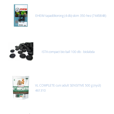
EHEIM tapadókorong (4 db) skim 350-hez (7445848)
ISTA compact bio ball 100 db - biolabda
VL COMPLETE cuni adult SENSITIVE 500 g (nyúl)
461310