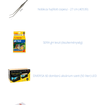
Nobleza hajlított csipesz - 27 cm (40539)
SERA gH teszt (összkeménység)
DIVERSA 60 domború akvárium szett (50 liter) LED