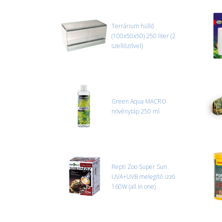
Terrárium hüllő
(100x50x50) 250 liter (2
szellőzővel)
Green Aqua MACRO
növénytáp 250 ml
Repti Zoo Super Sun
UVA+UVB melegítő izzó
160W (all in one)