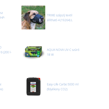
 szállítmányozási partnerrel, vagy saját teherautóval
edi, úgyhogy előre egyeztetni kell mindenképpen.
ész
TRIXIE szájszíj textil
/HP-
állítható 4 (19264) L
r sérülést, folyadékot vagy bármi rendellenességet
el előtt jegyzőkönyvet kell felvenni a futárral. A sérült
 esetben tudjuk vállalni, ha a jegyzőkönyv elkészült,
információ.
00
AQUA NOVA UV-C szűrő
ő (200 l-
18 W
N
Easy-Life Carbo 5000 ml
re)
(folyékony CO2)