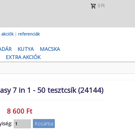
0 Ft
|
akciók
|
referenciák
ADÁR
KUTYA
MACSKA
EXTRA AKCIÓK
sy 7 in 1 - 50 tesztcsík (24144)
8 600 Ft
iség: