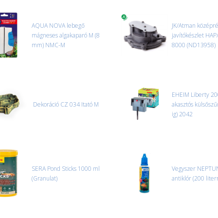
Nagyobb termékeink kiszállítását
oldjuk meg. Minden rendelés egy
AQUA NOVA lebegő
JK/Atman középr
mágneses algakaparó M (8
CSOMAG ÁTVÉTELE
javítókészlet HAP
mm) NMC-M
Amennyiben a csomag átvételeko
8000 (ND13958)
tapasztal, a kibontás és az átvét
termékek cseréjét, csak ebben az
és azonnal eljutott hozzánk az 
EHEIM Liberty 2
Dekoráció CZ 034 Itató M
akasztós külsőszűr
ig) 2042
SERA Pond Sticks 1000 ml
Vegyszer NEPTU
(Granulat)
antiklór (200 liter