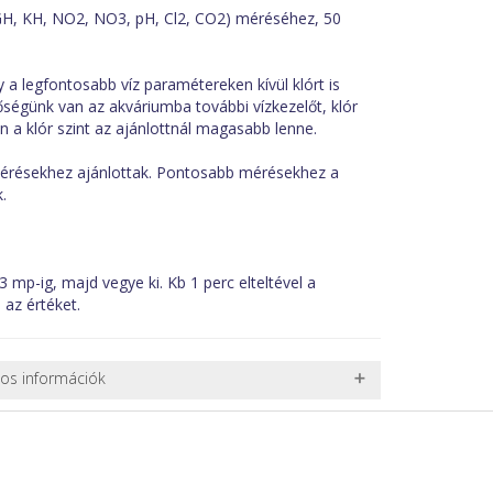
 (GH, KH, NO2, NO3, pH, Cl2, CO2) méréséhez, 50
 a legfontosabb víz paramétereken kívül klórt is
etőségünk van az akváriumba további vízkezelőt, klór
 a klór szint az ajánlottnál magasabb lenne.
mérésekhez ajánlottak. Pontosabb mérésekhez a
.
3 mp-ig, majd vegye ki. Kb 1 perc elteltével a
 az értéket.
nos információk
 TERMÉKEK SZÁLLÍTÁSA
ret alatti csomagok szállítására van lehetőség, ezért
l. nagy akváriumok, bútorok, stb.) egyedi szállítási