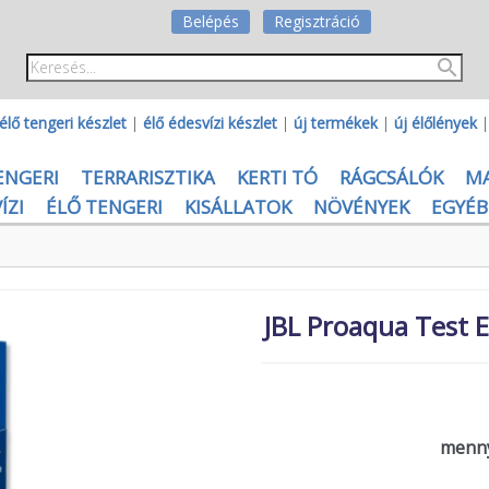
Belépés
Regisztráció
élő tengeri készlet
|
élő édesvízi készlet
|
új termékek
|
új élőlények
ENGERI
TERRARISZTIKA
KERTI TÓ
RÁGCSÁLÓK
M
ÍZI
ÉLŐ TENGERI
KISÁLLATOK
NÖVÉNYEK
EGYÉB
JBL Proaqua Test Ea
menny