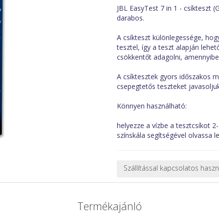
JBL EasyTest 7 in 1 - csíkteszt
darabos.
A csíkteszt különlegessége, hogy
tesztel, így a teszt alapján leh
csökkentőt adagolni, amennyiben
A csíktesztek gyors időszakos 
csepegtetős teszteket javasoljuk
Könnyen használható:
helyezze a vízbe a tesztcsíkot 2-
színskála segítségével olvassa le
Szállítással kapcsolatos hasz
NEHÉZ, NAGY VAGY TÖRÉKENY
A futárral csak egy bizonyos mé
Termékajánló
nagy vagy nehéz termékeknél (p
ajánlatot adunk.