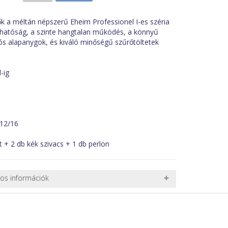
k a méltán népszerű Eheim Professionel I-es széria
hatóság, a szinte hangtalan működés, a könnyű
rtós alapanygok, és kiváló minőségű szűrőtöltetek
-ig
 12/16
t + 2 db kék szivacs + 1 db perlon
nos információk
 TERMÉKEK SZÁLLÍTÁSA
ret alatti csomagok szállítására van lehetőség, ezért
l. nagy akváriumok, bútorok, stb.) egyedi szállítási