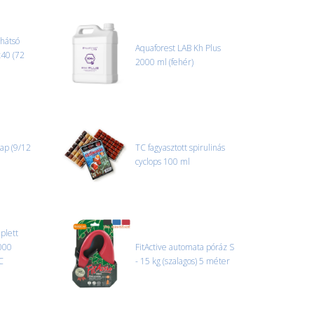
 szállítmányozási partnerrel, vagy saját teherautóval
edi, úgyhogy előre egyeztetni kell mindenképpen.
 hátsó
Aquaforest LAB Kh Plus
x40 (72
2000 ml (fehér)
r sérülést, folyadékot vagy bármi rendellenességet
el előtt jegyzőkönyvet kell felvenni a futárral. A sérült
 esetben tudjuk vállalni, ha a jegyzőkönyv elkészült,
információ.
ap (9/12
TC fagyasztott spirulinás
cyclops 100 ml
plett
000
FitActive automata póráz S
C
- 15 kg (szalagos) 5 méter