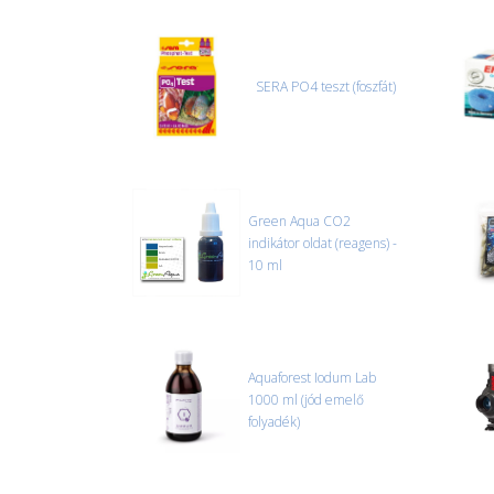
SERA PO4 teszt (foszfát)
Green Aqua CO2
indikátor oldat (reagens) -
10 ml
Aquaforest Iodum Lab
1000 ml (jód emelő
folyadék)