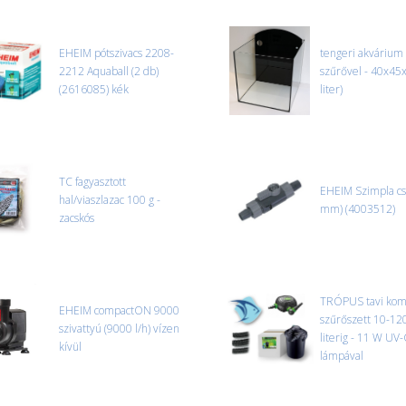
Nagyobb termékeink kiszállítását
oldjuk meg. Minden rendelés egy
EHEIM pótszivacs 2208-
tengeri akvárium
2212 Aquaball (2 db)
CSOMAG ÁTVÉTELE
szűrővel - 40x45
(2616085) kék
Amennyiben a csomag átvételeko
liter)
tapasztal, a kibontás és az átvét
termékek cseréjét, csak ebben az
és azonnal eljutott hozzánk az 
TC fagyasztott
EHEIM Szimpla cs
hal/viaszlazac 100 g -
mm) (4003512)
zacskós
TRÓPUS tavi kom
EHEIM compactON 9000
szűrőszett 10-12
szivattyú (9000 l/h) vízen
literig - 11 W UV-
kívül
lámpával