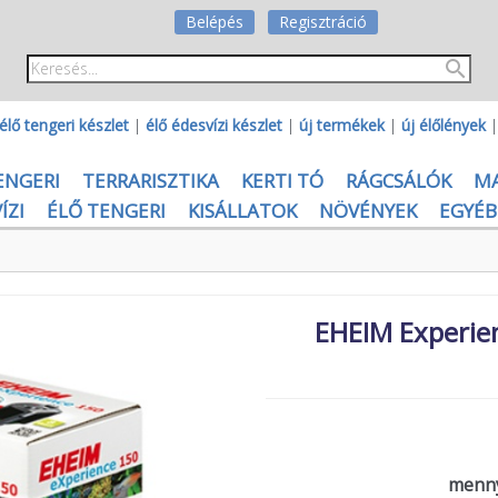
Belépés
Regisztráció
élő tengeri készlet
|
élő édesvízi készlet
|
új termékek
|
új élőlények
ENGERI
TERRARISZTIKA
KERTI TÓ
RÁGCSÁLÓK
M
ÍZI
ÉLŐ TENGERI
KISÁLLATOK
NÖVÉNYEK
EGYÉB
EHEIM Experien
menny