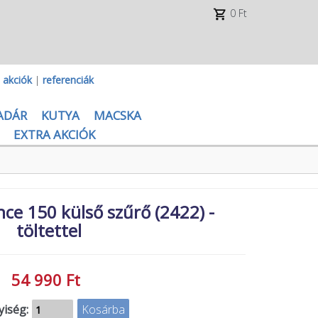
0 Ft
|
akciók
|
referenciák
ADÁR
KUTYA
MACSKA
EXTRA AKCIÓK
ce 150 külső szűrő (2422) -
töltettel
54 990 Ft
iség: