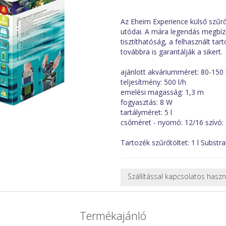
Az Eheim Experience külső szűrő
utódai. A mára legendás megbíz
tisztíthatóság, a felhasznált ta
továbbra is garantálják a sikert.
ajánlott akváriumméret: 80-150 l
teljesítmény: 500 l/h
emelési magasság: 1,3 m
fogyasztás: 8 W
tartályméret: 5 l
csőméret - nyomó: 12/16 szívó:
Tartozék szűrőtöltet: 1 l Substra
Szállítással kapcsolatos hasz
NEHÉZ, NAGY VAGY TÖRÉKENY
A futárral csak egy bizonyos mé
Termékajánló
nagy vagy nehéz termékeknél (p
ajánlatot adunk.