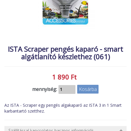
MACSKA
új élőlények
ÉLŐ ÉDESVÍZI
akciók
ÉLŐ TENGERI
referenciák
KISÁLLATOK
NÖVÉNYEK
ISTA Scraper pengés kaparó - smart
algátlanító készlethez (061)
EGYÉB
EXTRA AKCIÓK
1 890 Ft
mennyiség:
Az ISTA - Scraper egy pengés algakaparó az ISTA 3 in 1 Smart
karbantartó szetthez.
Szállítással kapcsolatos hasznos információk