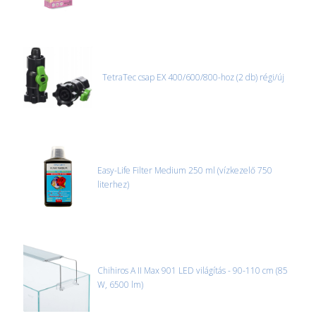
TetraTec csap EX 400/600/800-hoz (2 db) régi/új
Easy-Life Filter Medium 250 ml (vízkezelő 750
literhez)
Chihiros A II Max 901 LED világítás - 90-110 cm (85
W, 6500 lm)