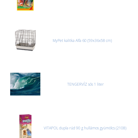
MyPet kalitka Alfa 60 (59x36x58 cm)
TENGERVÍZ sós 1 liter
VITAPOL dupla rúd 90 g hullámos gyümölcs (2108)