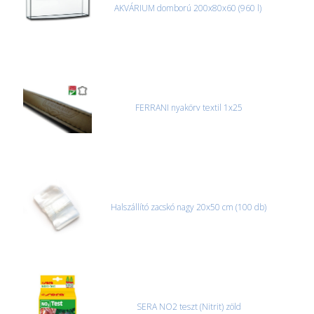
AKVÁRIUM domború 200x80x60 (960 l)
FERRANI nyakörv textil 1x25
Halszállító zacskó nagy 20x50 cm (100 db)
SERA NO2 teszt (Nitrit) zöld