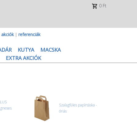
0 Ft
|
akciók
|
referenciák
ADÁR
KUTYA
MACSKA
EXTRA AKCIÓK
PLUS
Szalagfüles papírtáska -
ágneses
óriás