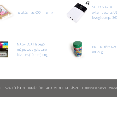
SOBO SB-268
zacskós mag 600 ml pinty
akkumulátoros U
levegőpumpa 360
MAG-FLOAT lebegő
BIO-LIO flóra NA
mágneses algakaparó
ml - 9 g
közepes (10 mm) long
K
SZÁLLÍTÁSI INFORMÁCIÓK
ADATVÉDELEM
ÁSZF
Elállás vásárlástól
Webá