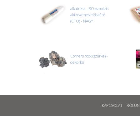
alkatrész - RO ozmózis
aktívszenes előszűrő
(CTO) - NAGY
Corners rock (szürke) -
dekorkő
KAPCSOLAT
RÓLUN