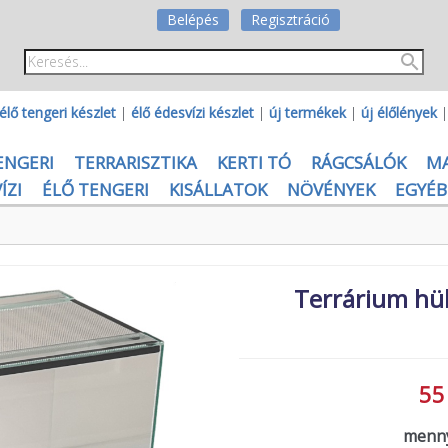
Belépés
Regisztráció
élő tengeri készlet
|
élő édesvízi készlet
|
új termékek
|
új élőlények
ENGERI
TERRARISZTIKA
KERTI TÓ
RÁGCSÁLÓK
M
ÍZI
ÉLŐ TENGERI
KISÁLLATOK
NÖVÉNYEK
EGYÉB
Terrárium hül
55
menny