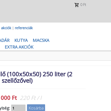
0 Ft
|
akciók
|
referenciák
ADÁR
KUTYA
MACSKA
EXTRA AKCIÓK
lő (100x50x50) 250 liter (2
szellőzővel)
 000 Ft
220 Ft / l
iség: