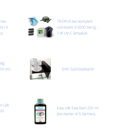
 szállítmányozási partnerrel, vagy saját teherautóval
edi, úgyhogy előre egyeztetni kell mindenképpen.
emes
TRÓPUS tavi komplett
33x14
szűrőszett 3-5000 literig -
r sérülést, folyadékot vagy bármi rendellenességet
ca
7 W UV-C lámpával
el előtt jegyzőkönyvet kell felvenni a futárral. A sérült
 esetben tudjuk vállalni, ha a jegyzőkönyv elkészült,
információ.
sög
 19 cm)
DVH Szűrőzsáktartó
ur Lab
Easy-Life EasyStart 250 ml
elő
(bio starter 415 literhez)