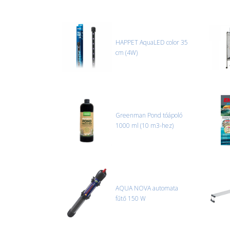
HAPPET AquaLED color 35
cm (4W)
Greenman Pond tóápoló
1000 ml (10 m3-hez)
AQUA NOVA automata
fűtő 150 W