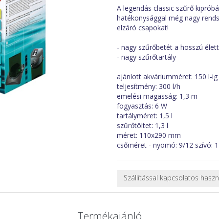
A legendás classic szűrő kipróbá
hatékonysággal még nagy rends
elzáró csapokat!
- nagy szűrőbetét a hosszú éle
- nagy szűrőtartály
ajánlott akváriumméret: 150 l-ig
teljesítmény: 300 l/h
emelési magasság: 1,3 m
fogyasztás: 6 W
tartályméret: 1,5 l
szűrőtöltet: 1,3 l
méret: 110x290 mm
csőméret - nyomó: 9/12 szívó: 
Szállítással kapcsolatos hasz
NEHÉZ, NAGY VAGY TÖRÉKENY
A futárral csak egy bizonyos mé
Termékajánló
nagy vagy nehéz termékeknél (p