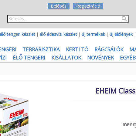
Belépés
Regisztráció
élő tengeri készlet
|
élő édesvízi készlet
|
új termékek
|
új élőlények
ENGERI
TERRARISZTIKA
KERTI TÓ
RÁGCSÁLÓK
M
ÍZI
ÉLŐ TENGERI
KISÁLLATOK
NÖVÉNYEK
EGYÉB
EHEIM Class
menny