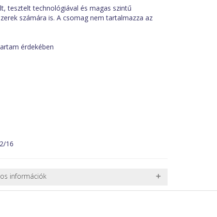
lt, tesztelt technológiával és magas szintű
zerek számára is. A csomag nem tartalmazza az
ttartam érdekében
12/16
nos információk
 TERMÉKEK SZÁLLÍTÁSA
ret alatti csomagok szállítására van lehetőség, ezért
l. nagy akváriumok, bútorok, stb.) egyedi szállítási