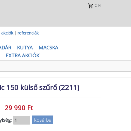
0 Ft
|
akciók
|
referenciák
ADÁR
KUTYA
MACSKA
EXTRA AKCIÓK
ic 150 külső szűrő (2211)
29 990 Ft
iség: