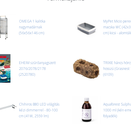
ajánlatot adunk.
Nagyobb termékeink kiszállítását
oldjuk meg. Minden rendelés egy
OMEGA 1 kalitka
MyPet Micio per
nagymadárnak
CSOMAG ÁTVÉTELE
macska WC (42x
(56x56x146 cm)
Amennyiben a csomag átvételeko
cm) kicsi - alomtál
tapasztal, a kibontás és az átvét
termékek cseréjét, csak ebben az
és azonnal eljutott hozzánk az 
EHEIM szűrőanyagszett
TRIXIE háncs hörc
2076/2078/2178
hosszú (Grasnest
(2520780)
(6109)
Chihiros B80 LED világítás
Aquaforest Sulph
kézi dimmerrel - 80-100
1000 ml (kén em
cm (41W, 2559 lm)
folyadék)