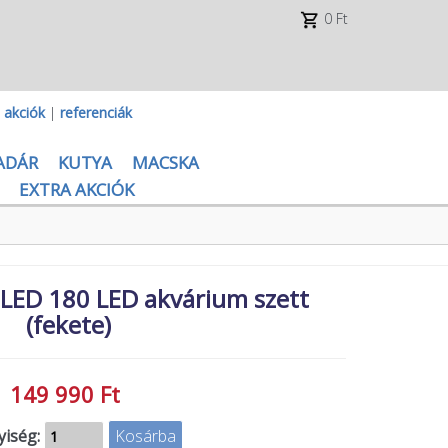
0 Ft
|
akciók
|
referenciák
ADÁR
KUTYA
MACSKA
EXTRA AKCIÓK
LED 180 LED akvárium szett
(fekete)
149 990 Ft
iség: