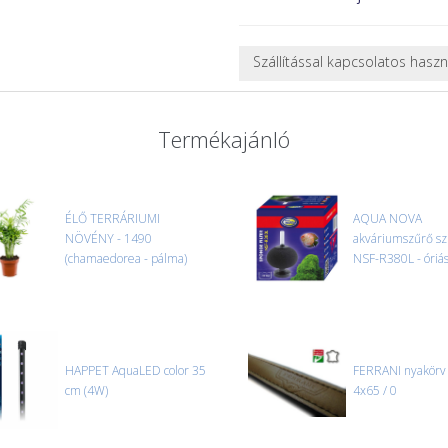
Szállítással kapcsolatos hasz
NEHÉZ, NAGY VAGY TÖRÉKENY
A futárral csak egy bizonyos mé
Termékajánló
nagy vagy nehéz termékeknél (p
ajánlatot adunk.
Nagyobb termékeink kiszállítását
oldjuk meg. Minden rendelés egy
ÉLŐ TERRÁRIUMI
AQUA NOVA
NÖVÉNY - 1490
CSOMAG ÁTVÉTELE
akváriumszűrő sz
(chamaedorea - pálma)
Amennyiben a csomag átvételeko
NSF-R380L - óriá
tapasztal, a kibontás és az átvét
termékek cseréjét, csak ebben az
és azonnal eljutott hozzánk az 
HAPPET AquaLED color 35
FERRANI nyakörv
cm (4W)
4x65 / 0