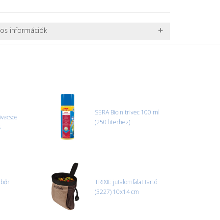
nos információk
 TERMÉKEK SZÁLLÍTÁSA
ret alatti csomagok szállítására van lehetőség, ezért
l. nagy akváriumok, bútorok, stb.) egyedi szállítási
 szállítmányozási partnerrel, vagy saját teherautóval
edi, úgyhogy előre egyeztetni kell mindenképpen.
SERA Bio nitrivec 100 ml
ivacsos
(250 literhez)
r sérülést, folyadékot vagy bármi rendellenességet
s
el előtt jegyzőkönyvet kell felvenni a futárral. A sérült
 esetben tudjuk vállalni, ha a jegyzőkönyv elkészült,
információ.
 bőr
TRIXIE jutalomfalat tartó
(3227) 10x14 cm