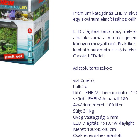
Prémium kategóriás EHEIM akvár
egy akvárium elindításához kellh
LED világítást tartalmaz, mely e
a halak számára. A tető teljesen
könnyen mozgatható. Praktikus e
kapható automata etető is felsz
Classic LED-del.
Adatok, tartozékok:
vízhőmérő
halháló
fűtő - EHEIM Thermocontrol 15
szűrő - EHEIM Aquaball 180
Akvárium méret: 180 liter
Súly: 31 kg
Üveg vastagság: 6 mm
LED világítás: 1x13,4W daylight
Méret: 100x45x40 cm
Csak édesvízhez ajánlott