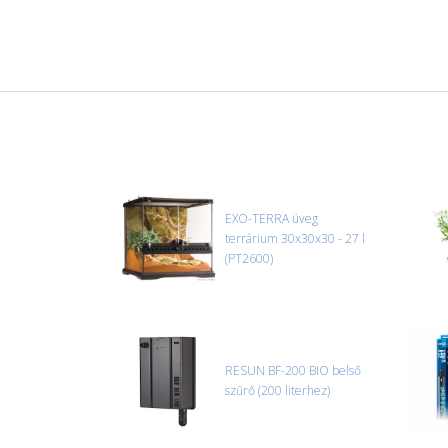
EXO-TERRA üveg
terrárium 30x30x30 - 27 l
(PT2600)
RESUN BF-200 BIO belső
szűrő (200 literhez)