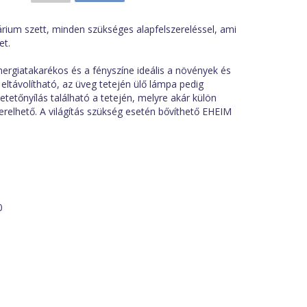
ium szett, minden szükséges alapfelszereléssel, ami
et.
nergiatakarékos és a fényszíne ideális a növények és
 eltávolítható, az üveg tetején ülő lámpa pedig
tetőnyílás található a tetején, melyre akár külön
erelhető. A világítás szükség esetén bővíthető EHEIM
0