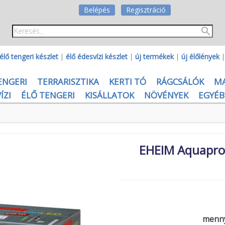
Belépés
Regisztráció
élő tengeri készlet
|
élő édesvízi készlet
|
új termékek
|
új élőlények
ENGERI
TERRARISZTIKA
KERTI TÓ
RÁGCSÁLÓK
M
ÍZI
ÉLŐ TENGERI
KISÁLLATOK
NÖVÉNYEK
EGYÉB
EHEIM Aquapro
menny