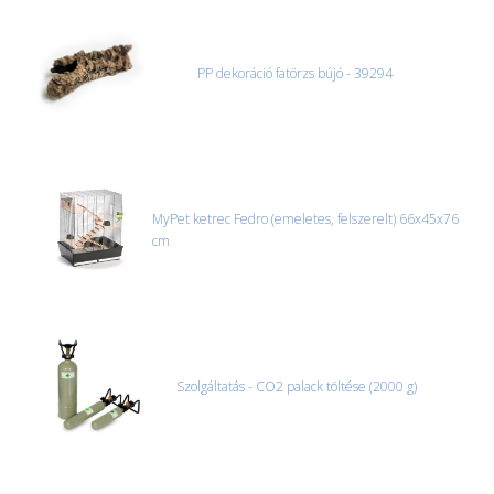
MACSKA
új élőlények
ÉLŐ ÉDESVÍZI
akciók
PP dekoráció fatörzs bújó - 39294
ÉLŐ TENGERI
referenciák
KISÁLLATOK
NÖVÉNYEK
EGYÉB
MyPet ketrec Fedro (emeletes, felszerelt) 66x45x76
cm
EXTRA AKCIÓK
Szolgáltatás - CO2 palack töltése (2000 g)