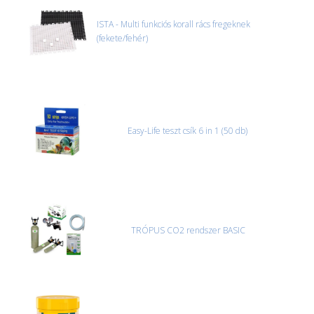
ISTA - Multi funkciós korall rács fregeknek
(fekete/fehér)
Easy-Life teszt csík 6 in 1 (50 db)
TRÓPUS CO2 rendszer BASIC