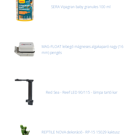
SERA Vipagran baby granules 100 ml
MAG-FLOAT lebegő mágneses algakaparó nagy (16
mm) pengés
Red Sea - Reef LED 90/115 - lámpa tartó kar
REPTILE NOVA dekoráció - RP-15 15029 kaktusz