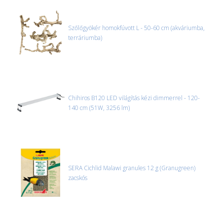
MACSKA
új élőlények
ÉLŐ ÉDESVÍZI
Szőlőgyökér homokfúvott L - 50-60 cm (akváriumba,
akciók
terráriumba)
ÉLŐ TENGERI
referenciák
KISÁLLATOK
NÖVÉNYEK
EGYÉB
Chihiros B120 LED világítás kézi dimmerrel - 120-
140 cm (51W, 3256 lm)
EXTRA AKCIÓK
SERA Cichlid Malawi granules 12 g (Granugreen)
zacskós