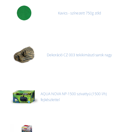
Kavics - színezett 750g zöld
Dekoráció CZ 003 tekikimászó sarok nagy
AQUA NOVA NP-1500 szivattyú (1500 l/h)
fejkészlettel