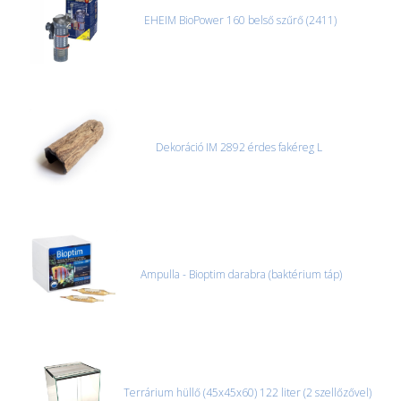
EHEIM BioPower 160 belső szűrő (2411)
Dekoráció IM 2892 érdes fakéreg L
Ampulla - Bioptim darabra (baktérium táp)
Terrárium hüllő (45x45x60) 122 liter (2 szellőzővel)