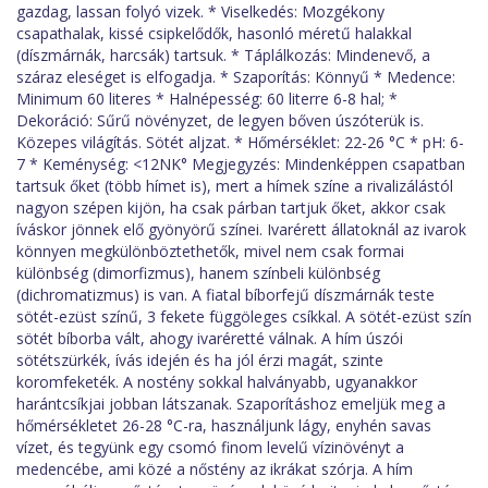
gazdag, lassan folyó vizek. * Viselkedés: Mozgékony
csapathalak, kissé csipkelődők, hasonló méretű halakkal
(díszmárnák, harcsák) tartsuk. * Táplálkozás: Mindenevő, a
száraz eleséget is elfogadja. * Szaporítás: Könnyű * Medence:
Minimum 60 literes * Halnépesség: 60 literre 6-8 hal; *
Dekoráció: Sűrű növényzet, de legyen bőven úszóterük is.
Közepes világítás. Sötét aljzat. * Hőmérséklet: 22-26 °C * pH: 6-
7 * Keménység: <12NK° Megjegyzés: Mindenképpen csapatban
tartsuk őket (több hímet is), mert a hímek színe a rivalizálástól
nagyon szépen kijön, ha csak párban tartjuk őket, akkor csak
íváskor jönnek elő gyönyörű színei. Ivarérett állatoknál az ivarok
könnyen megkülönböztethetők, mivel nem csak formai
különbség (dimorfizmus), hanem színbeli különbség
(dichromatizmus) is van. A fiatal bíborfejű díszmárnák teste
sötét-ezüst színű, 3 fekete függöleges csíkkal. A sötét-ezüst szín
sötét bíborba vált, ahogy ivaréretté válnak. A hím úszói
sötétszürkék, ívás idején és ha jól érzi magát, szinte
koromfeketék. A nostény sokkal halványabb, ugyanakkor
harántcsíkjai jobban látszanak. Szaporításhoz emeljük meg a
hőmérsékletet 26-28 °C-ra, használjunk lágy, enyhén savas
vízet, és tegyünk egy csomó finom levelű vízinövényt a
medencébe, ami közé a nőstény az ikrákat szórja. A hím