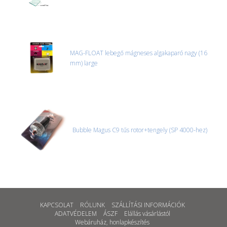
MAG-FLOAT lebegő mágneses algakaparó nagy (16
mm) large
Bubble Magus C9 tűs rotor+tengely (SP 4000-hez)
KAPCSOLAT
RÓLUNK
SZÁLLÍTÁSI INFORMÁCIÓK
ADATVÉDELEM
ÁSZF
Elállás vásárlástól
Webáruház
,
honlapkészítés