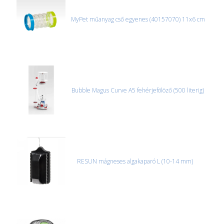
úgyhogy előre egyeztetni kell mindenképpen.
MyPet műanyag cső egyenes (40157070) 11x6 cm
CSOMAG ÁTVÉTELE
Amennyiben a csomag átvételekor sérülést, folyadékot vagy
bármi rendellenességet tapasztal, a kibontás és az átvétel előtt
jegyzőkönyvet kell felvenni a futárral. A sérült termékek cseréjét,
csak ebben az esetben tudjuk vállalni, ha a jegyzőkönyv elkészült,
és azonnal eljutott hozzánk az információ.
Bubble Magus Curve A5 fehérjefölöző (500 literig)
RESUN mágneses algakaparó L (10-14 mm)