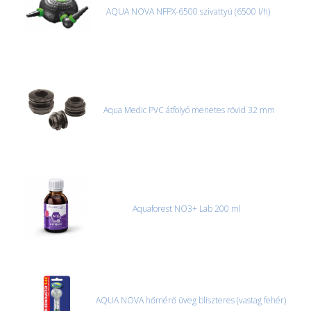
AQUA NOVA NFPX-6500 szivattyú (6500 l/h)
Aqua Medic PVC átfolyó menetes rövid 32 mm
Aquaforest NO3+ Lab 200 ml
AQUA NOVA hőmérő üveg bliszteres (vastag fehér)