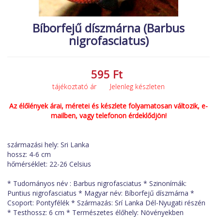
MACSKA
új élőlények
Bíborfejű díszmárna (Barbus
ÉLŐ ÉDESVÍZI
akciók
nigrofasciatus)
ÉLŐ TENGERI
referenciák
KISÁLLATOK
595 Ft
NÖVÉNYEK
tájékoztató ár Jelenleg készleten
EGYÉB
Az élőlények árai, méretei és készlete folyamatosan változik, e-
EXTRA AKCIÓK
mailben, vagy telefonon érdeklődjön!
származási hely: Sri Lanka
hossz: 4-6 cm
hőmérséklet: 22-26 Celsius
* Tudományos név : Barbus nigrofasciatus * Szinonímák:
Puntius nigrofasciatus * Magyar név: Bíborfejű díszmárna *
Csoport: Pontyfélék * Származás: Srí Lanka Dél-Nyugati részén
* Testhossz: 6 cm * Természetes élőhely: Növényekben