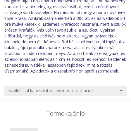
megpróbálja a nőstényt a növények közé hajtani, de ha nőstény
vonakodik, a hím elég agresszívvé válhat, ezért a nősténynek
szüksége van búvóhelyre. Ha minden jól megy a pár a növények
közé ikrázik. Az ikrák száma elérheti a 300-at, és az ivadékok 24
óra múlva kelnek ki. Érdemes ikrarácsot használni, mert a szülők
erősen ikrafalók. Ívás után távolítsuk el a szülőket. Gyakran
előfordul, hogy az első ívás nem sikeres, ugyan az ivadékok
kikelnek, de nem életképesek. 3-4 hét elteltével ha jól tápláljuk a
halakat, újra próbálkozhatunk az ívatással, és ilyenkor már
általában minden rendben megy. Az apró halak jó étvágyúak, és
az első hónapban elérik az 1 cm-es hosszt, és ilyenkor kezdenek
színesedni is. Ivadékai lassabban fejlodnek, mint a rózsás
díszmárnáké. Az adatok a diszhal.info honlapról származnak.
Szállítással kapcsolatos hasznos információk
NEHÉZ, NAGY VAGY TÖRÉKENY TERMÉKEK SZÁLLÍTÁSA
A futárral csak egy bizonyos méret alatti csomagok szállítására
Termékajánló
van lehetőség, ezért nagy vagy nehéz termékeknél (pl. nagy
akváriumok, bútorok, stb.) egyedi szállítási ajánlatot adunk.
Nagyobb termékeink kiszállítását szállítmányozási partnerrel,
vagy saját teherautóval oldjuk meg. Minden rendelés egyedi,