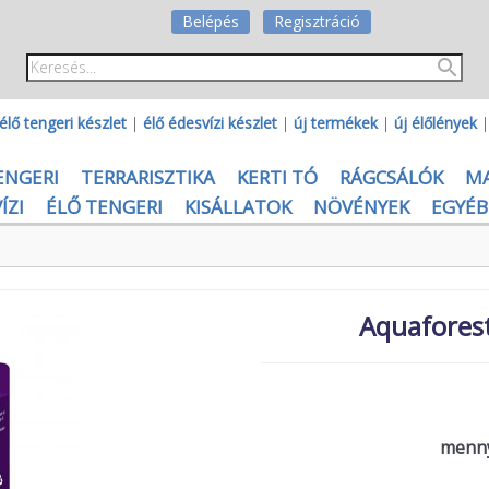
Belépés
Regisztráció
élő tengeri készlet
|
élő édesvízi készlet
|
új termékek
|
új élőlények
ENGERI
TERRARISZTIKA
KERTI TÓ
RÁGCSÁLÓK
M
ÍZI
ÉLŐ TENGERI
KISÁLLATOK
NÖVÉNYEK
EGYÉB
Aquaforest
menny