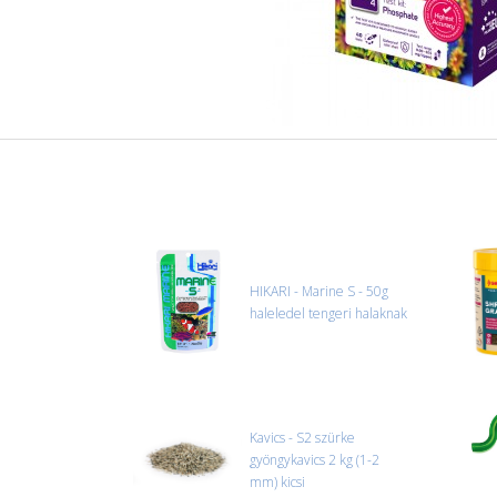
HIKARI - Marine S - 50g
haleledel tengeri halaknak
Kavics - S2 szürke
gyöngykavics 2 kg (1-2
mm) kicsi