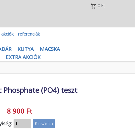
0 Ft
|
akciók
|
referenciák
ADÁR
KUTYA
MACSKA
EXTRA AKCIÓK
 Phosphate (PO4) teszt
8 900 Ft
iség: