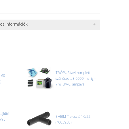
nos információk
 TERMÉKEK SZÁLLÍTÁSA
ret alatti csomagok szállítására van lehetőség, ezért
l. nagy akváriumok, bútorok, stb.) egyedi szállítási
 szállítmányozási partnerrel, vagy saját teherautóval
edi, úgyhogy előre egyeztetni kell mindenképpen.
TRÓPUS tavi komplett
160
szűrőszett 3-5000 literig -
r sérülést, folyadékot vagy bármi rendellenességet
)
7 W UV-C lámpával
el előtt jegyzőkönyvet kell felvenni a futárral. A sérült
 esetben tudjuk vállalni, ha a jegyzőkönyv elkészült,
információ.
ajfűtő
EHEIM T elosztó 16/22
W) L
(4005950)