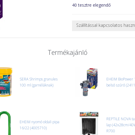
40 tesztre elegendő
Szállítással kapcsolatos hasz
NEHÉZ, NAGY VAGY TÖRÉKENY
A futárral csak egy bizonyos mé
nagy vagy nehéz termékeknél (p
Termékajánló
ajánlatot adunk.
Nagyobb termékeink kiszállítását
oldjuk meg. Minden rendelés egy
CSOMAG ÁTVÉTELE
SERA Shrimps granules
EHEIM BioPower 
Amennyiben a csomag átvételeko
100 ml (garnéláknak)
belső szűrő (2411
tapasztal, a kibontás és az átvét
termékek cseréjét, csak ebben az
és azonnal eljutott hozzánk az 
REPTILE NOVA tal
EHEIM nyomó oldali pipa
lap (42x28cm/40
16/22 (4005710)
R700