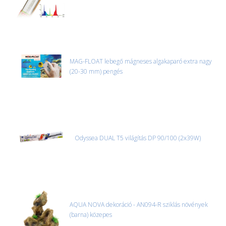
MAG-FLOAT lebegő mágneses algakaparó extra nagy
(20-30 mm) pengés
Odyssea DUAL T5 világítás DP 90/100 (2x39W)
AQUA NOVA dekoráció - AN094-R sziklás növények
(barna) közepes