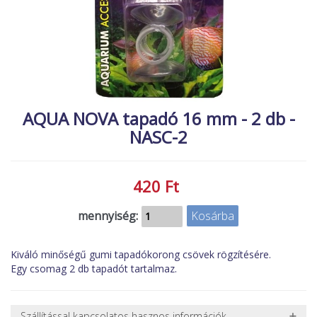
MACSKA
új élőlények
ÉLŐ ÉDESVÍZI
akciók
ÉLŐ TENGERI
referenciák
KISÁLLATOK
NÖVÉNYEK
AQUA NOVA tapadó 16 mm - 2 db -
NASC-2
EGYÉB
EXTRA AKCIÓK
420 Ft
mennyiség:
Kiváló minőségű gumi tapadókorong csövek rögzítésére.
Egy csomag 2 db tapadót tartalmaz.
Szállítással kapcsolatos hasznos információk