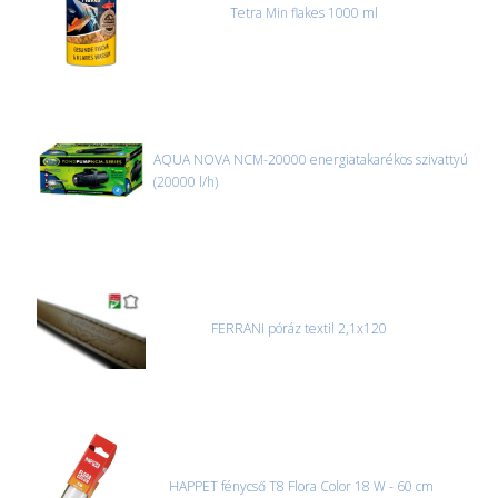
Tetra Min flakes 1000 ml
AQUA NOVA NCM-20000 energiatakarékos szivattyú
(20000 l/h)
FERRANI póráz textil 2,1x120
HAPPET fénycső T8 Flora Color 18 W - 60 cm