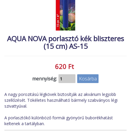
MACSKA
új élőlények
ÉLŐ ÉDESVÍZI
akciók
ÉLŐ TENGERI
referenciák
AQUA NOVA porlasztó kék bliszteres
KISÁLLATOK
(15 cm) AS-15
NÖVÉNYEK
EGYÉB
620 Ft
EXTRA AKCIÓK
mennyiség:
A nagy porozitású légkövek biztosítják az akvárium legjobb
szellőzését. Tökéletes használható bármely szabványos légi
szivattyúval.
A porlasztókő különböző formái gyönyörű buborékhatást
keltenek a tartályban.