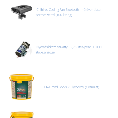
Chihiros Cooling Fan Bluetooth - hűtőventilátor
termosztáttal (100 literig)
Nyomásfokozó szivattyú 2,75 liter/perc HF 8380
(tápegységgel)
SERA Pond Sticks 21 l (vödrös) (Granulat)