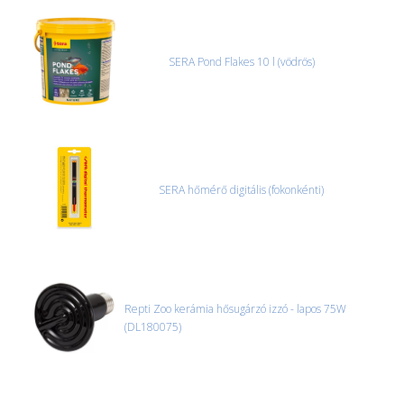
SERA Pond Flakes 10 l (vödrös)
SERA hőmérő digitális (fokonkénti)
Repti Zoo kerámia hősugárzó izzó - lapos 75W
(DL180075)