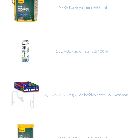
SERA Koi Royal mini 3800 ml
SZER-BER automata fűtő 100 W
AQUA NOVA üveg ki- és befolyó szett 12/16 csőhöz