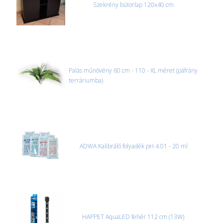
Szekrény bútorlap 120x40 cm
Palás műnövény 60 cm - 110 - XL méret (páfrány
terráriumba)
ADWA Kalibráló folyadék pH 4.01 - 20 ml
HAPPET AquaLED fehér 112 cm (13W)