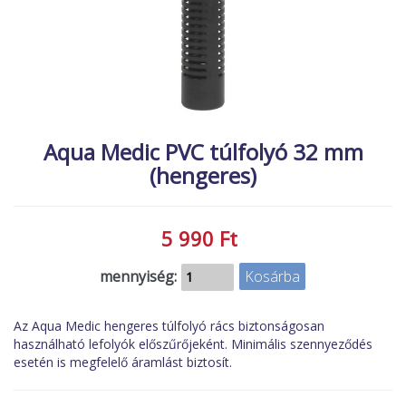
MACSKA
új élőlények
ÉLŐ ÉDESVÍZI
akciók
ÉLŐ TENGERI
referenciák
KISÁLLATOK
NÖVÉNYEK
Aqua Medic PVC túlfolyó 32 mm
(hengeres)
EGYÉB
EXTRA AKCIÓK
5 990 Ft
mennyiség:
Az Aqua Medic hengeres túlfolyó rács biztonságosan
használható lefolyók előszűrőjeként. Minimális szennyeződés
esetén is megfelelő áramlást biztosít.