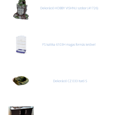
Dekoráció HOBBY VISHNU szobor (41726)
FS kalitka 6103H magas formás tetővel
Dekoráció CZ 033 Itató S