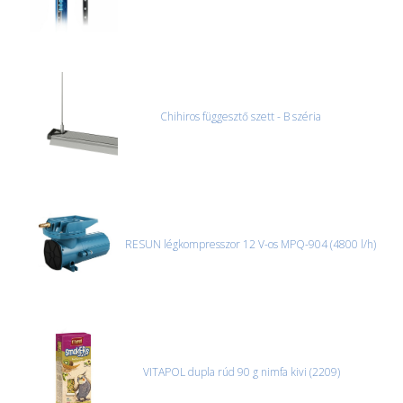
Chihiros függesztő szett - B széria
RESUN légkompresszor 12 V-os MPQ-904 (4800 l/h)
VITAPOL dupla rúd 90 g nimfa kivi (2209)