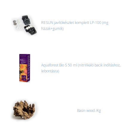
RESUN javítókészlet komplett LP-100 (mg
házak+gumik)
Aquaforest Bio S 50 ml (nitrifikáló bacik indításhoz,
lebontásra)
Basin wood /Kg