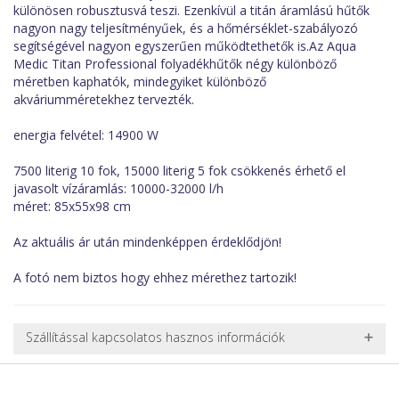
különösen robusztusvá teszi. Ezenkívül a titán áramlású hűtők
nagyon nagy teljesítményűek, és a hőmérséklet-szabályozó
segítségével nagyon egyszerűen működtethetők is.Az Aqua
Medic Titan Professional folyadékhűtők négy különböző
méretben kaphatók, mindegyiket különböző
akváriumméretekhez tervezték.
energia felvétel: 14900 W
7500 literig 10 fok, 15000 literig 5 fok csökkenés érhető el
javasolt vízáramlás: 10000-32000 l/h
méret: 85x55x98 cm
Az aktuális ár után mindenképpen érdeklődjön!
A fotó nem biztos hogy ehhez mérethez tartozik!
Szállítással kapcsolatos hasznos információk
NEHÉZ, NAGY VAGY TÖRÉKENY TERMÉKEK SZÁLLÍTÁSA
A futárral csak egy bizonyos méret alatti csomagok szállítására