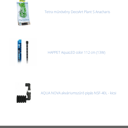
Tetra műnövény DecoArt Plant S Anacharis
HAPPET AquaLED color 112 cm (13W)
AQUA NOVA akváriumszűrő pipás NSF-40L - kicsi