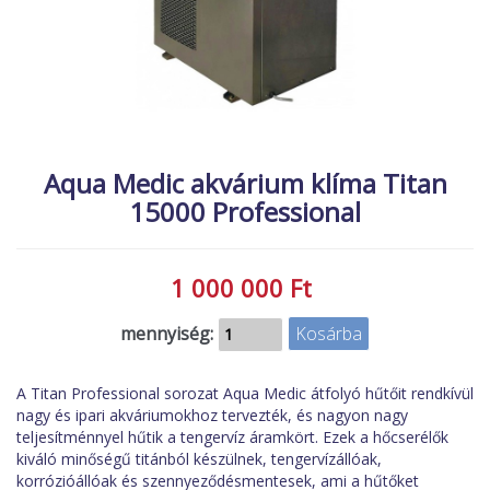
MACSKA
új élőlények
ÉLŐ ÉDESVÍZI
akciók
ÉLŐ TENGERI
referenciák
KISÁLLATOK
NÖVÉNYEK
Aqua Medic akvárium klíma Titan
15000 Professional
EGYÉB
EXTRA AKCIÓK
1 000 000 Ft
mennyiség:
A Titan Professional sorozat Aqua Medic átfolyó hűtőit rendkívül
nagy és ipari akváriumokhoz tervezték, és nagyon nagy
teljesítménnyel hűtik a tengervíz áramkört. Ezek a hőcserélők
kiváló minőségű titánból készülnek, tengervízállóak,
korrózióállóak és szennyeződésmentesek, ami a hűtőket