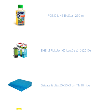
POND LINE BioStart 250 ml
EHEIM PickUp 160 belső szűrő (2010)
Szivacs táblás 50x50x3 cm TM10 ritka