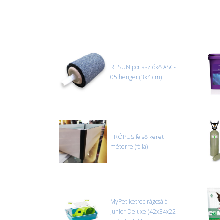
RESUN porlasztókő ASC-
05 henger (3x4 cm)
TRÓPUS felső keret
méterre (fólia)
MyPet ketrec rágcsáló
Junior Deluxe (42x34x22