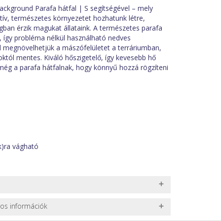
ckground Parafa hátfal | S segítségével – mely
atív, természetes környezetet hozhatunk létre,
ban érzik magukat állataink. A természetes parafa
k, így probléma nélkül használható nedves
l megnövelhetjük a mászófelületet a terráriumban,
tól mentes. Kiváló hőszigetelő, így kevesebb hő
e még a parafa hátfalnak, hogy könnyű hozzá rögzíteni
k)ra vágható
vízben.
nos információk