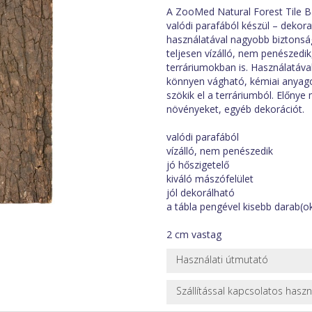
A ZooMed Natural Forest Tile Ba
valódi parafából készül – dekor
használatával nagyobb biztonság
teljesen vízálló, nem penészedi
terráriumokban is. Használatáva
könnyen vágható, kémiai anyagok
szökik el a terráriumból. Előny
növényeket, egyéb dekorációt.
valódi parafából
vízálló, nem penészedik
jó hőszigetelő
kiváló mászófelület
jól dekorálható
a tábla pengével kisebb darab(o
2 cm vastag
Használati útmutató
Használat előtt öblítsük át csap
Szállítással kapcsolatos hasz