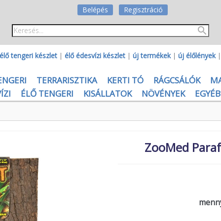
Belépés
Regisztráció
élő tengeri készlet
|
élő édesvízi készlet
|
új termékek
|
új élőlények
ENGERI
TERRARISZTIKA
KERTI TÓ
RÁGCSÁLÓK
M
ÍZI
ÉLŐ TENGERI
KISÁLLATOK
NÖVÉNYEK
EGYÉB
ZooMed Paraf
menny