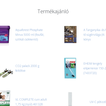
NEHÉZ, NAGY VAGY TÖRÉKENY
A futárral csak egy bizonyos mé
Termékajánló
nagy vagy nehéz termékeknél (p
ajánlatot adunk.
Nagyobb termékeink kiszállítását
oldjuk meg. Minden rendelés egy
Aquaforest Phosphate
A Tanganyika- és 
Minus 5000 ml (foszfát,
CSOMAG ÁTVÉTELE
tó sügérvilága (III.
szilikát csökkentő)
Amennyiben a csomag átvételeko
könyv
tapasztal, a kibontás és az átvét
termékek cseréjét, csak ebben az
és azonnal eljutott hozzánk az 
EHEIM tengely
CO2 palack 2000 g
eXperience 150-
feltöltve
(7433720)
VL COMPLETE cuni adult
UV-C pótizz
1,75 kg (nyúl) 461328