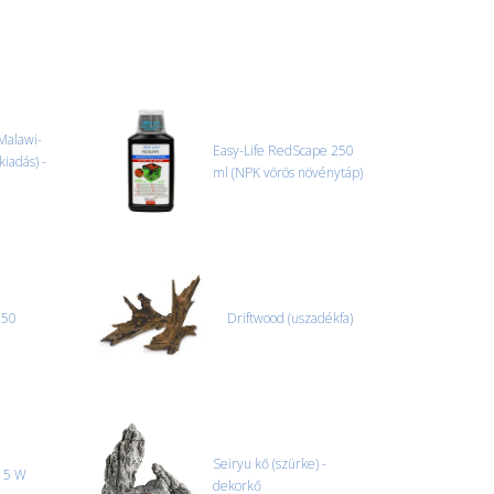
 TERMÉKEK SZÁLLÍTÁSA
ret alatti csomagok szállítására van lehetőség, ezért
l. nagy akváriumok, bútorok, stb.) egyedi szállítási
 szállítmányozási partnerrel, vagy saját teherautóval
edi, úgyhogy előre egyeztetni kell mindenképpen.
Malawi-
Easy-Life RedScape 250
 kiadás) -
ml (NPK vörös növénytáp)
r sérülést, folyadékot vagy bármi rendellenességet
el előtt jegyzőkönyvet kell felvenni a futárral. A sérült
 esetben tudjuk vállalni, ha a jegyzőkönyv elkészült,
információ.
250
Driftwood (uszadékfa)
Seiryu kő (szürke) -
ó 5 W
dekorkő