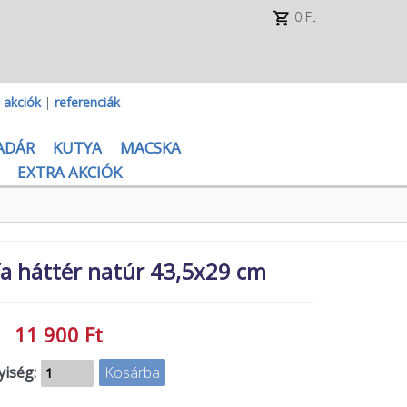
0 Ft
|
akciók
|
referenciák
ADÁR
KUTYA
MACSKA
EXTRA AKCIÓK
a háttér natúr 43,5x29 cm
11 900 Ft
iség: