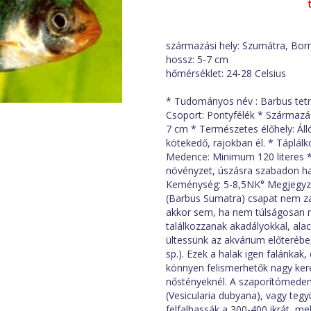
származási hely: Szumátra, Bor
hossz: 5-7 cm
hőmérséklet: 24-28 Celsius
* Tudományos név : Barbus tetr
Csoport: Pontyfélék * Származás
7 cm * Természetes élőhely: Álló
kötekedő, rajokban él. * Táplál
Medence: Minimum 120 literes * 
növényzet, úszásra szabadon hag
Keménység: 5-8,5NK° Megjegyzés
(Barbus Sumatra) csapat nem za
akkor sem, ha nem túlságosan 
találkozzanak akadályokkal, alac
ültessünk az akvárium előterébe
sp.). Ezek a halak igen falánkak
könnyen felismerhetők nagy kere
nőstényeknél. A szaporítómedencé
(Vesicularia dubyana), vagy teg
felfalhassák a 300-400 ikrát, m