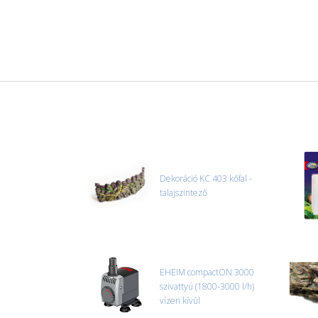
Dekoráció KC 403 kőfal -
talajszintező
EHEIM compactON 3000
szivattyú (1800-3000 l/h)
vízen kívül