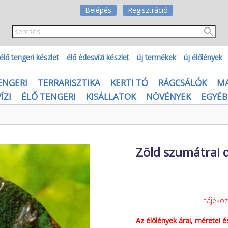
Belépés
Regisztráció
élő tengeri készlet
|
élő édesvízi készlet
|
új termékek
|
új élőlények
ENGERI
TERRARISZTIKA
KERTI TÓ
RÁGCSÁLÓK
M
ÍZI
ÉLŐ TENGERI
KISÁLLATOK
NÖVÉNYEK
EGYÉB
Zöld szumátrai 
tájéko
Az élőlények árai, méretei 