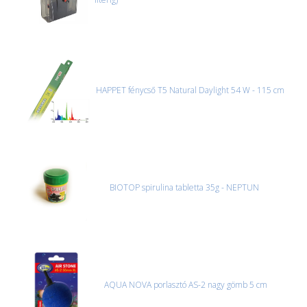
HAPPET fénycső T5 Natural Daylight 54 W - 115 cm
BIOTOP spirulina tabletta 35g - NEPTUN
AQUA NOVA porlasztó AS-2 nagy gömb 5 cm