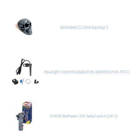
Dekoráció CZ 064 koponya S
Aqualight vízszintszabályzó és utántöltő (mini ATO )
EHEIM BioPower 200 belső szűrő (2412)