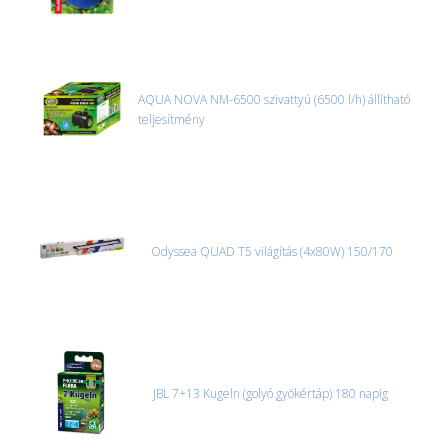
AQUA NOVA NM-6500 szivattyú (6500 l/h) állítható
teljesítmény
Odyssea QUAD T5 világítás (4x80W) 150/170
JBL 7+13 Kugeln (golyó gyökértáp) 180 napig