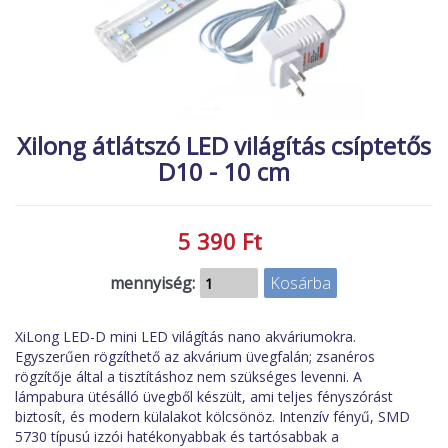
MACSKA
új élőlények
ÉLŐ ÉDESVÍZI
akciók
ÉLŐ TENGERI
referenciák
KISÁLLATOK
Xilong átlátszó LED világítás csíptetős
NÖVÉNYEK
D10 - 10 cm
EGYÉB
EXTRA AKCIÓK
5 390 Ft
mennyiség:
XiLong LED-D mini LED világítás nano akváriumokra.
Egyszerűen rögzíthető az akvárium üvegfalán; zsanéros
rögzítője által a tisztításhoz nem szükséges levenni. A
lámpabura ütésálló üvegből készült, ami teljes fényszórást
biztosít, és modern külalakot kölcsönöz. Intenzív fényű, SMD
5730 típusú izzói hatékonyabbak és tartósabbak a