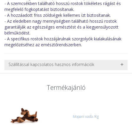
- A szemcsékben található hosszú rostok tökéletes rágást és
megfelelő fogkoptatást biztosítanak.
- A hozzáadott friss zöldségek kellemes ízt biztosítanak.
- Az eledelben nagy mennyiségben található hosszú rostok
garantálják az egészséges emésztést és a kiegyensúlyozott
bélműködést.
- A specifikus rostok hozzájárulnak szorgolyók kialakulásának
megelőzéséhez az emésztőrendszerben.
Szállítással kapcsolatos hasznos információk
NEHÉZ, NAGY VAGY TÖRÉKENY TERMÉKEK SZÁLLÍTÁSA
A futárral csak egy bizonyos méret alatti csomagok szállítására
Termékajánló
van lehetőség, ezért nagy vagy nehéz termékeknél (pl. nagy
akváriumok, bútorok, stb.) egyedi szállítási ajánlatot adunk.
Nagyobb termékeink kiszállítását szállítmányozási partnerrel,
vagy saját teherautóval oldjuk meg. Minden rendelés egyedi,
úgyhogy előre egyeztetni kell mindenképpen.
Mopani vasfa /Kg
CSOMAG ÁTVÉTELE
Amennyiben a csomag átvételekor sérülést, folyadékot vagy