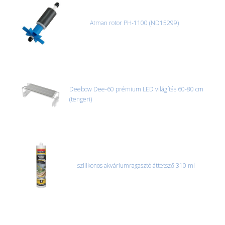
Atman rotor PH-1100 (ND15299)
Deebow Dee-60 prémium LED világítás 60-80 cm
(tengeri)
szilikonos akváriumragasztó áttetsző 310 ml