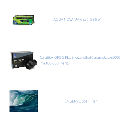
AQUA NOVA UV-C szűrő 36 W
CoralBox QPS-5 PLUS vezérelhető áramoltató (5000
l/h) 100-300 literig
TENGERVÍZ sós 1 liter