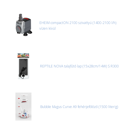
bármi rendellenességet tapasztal, a kibontás és az átvétel előtt
jegyzőkönyvet kell felvenni a futárral. A sérült termékek cseréjét,
csak ebben az esetben tudjuk vállalni, ha a jegyzőkönyv elkészült,
és azonnal eljutott hozzánk az információ.
EHEIM compactON 2100 szivattyú (1400-2100 l/h)
vízen kívül
REPTILE NOVA talajfűtő lap (15x28cm/14W) S R300
Bubble Magus Curve A9 fehérjefölöző (1500 literig)