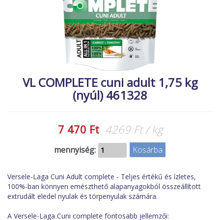
MACSKA
új élőlények
ÉLŐ ÉDESVÍZI
akciók
ÉLŐ TENGERI
referenciák
KISÁLLATOK
NÖVÉNYEK
VL COMPLETE cuni adult 1,75 kg
(nyúl) 461328
EGYÉB
EXTRA AKCIÓK
7 470 Ft
4269 Ft / kg
mennyiség:
Versele-Laga Cuni Adult complete - Teljes értékű és ízletes,
100%-ban könnyen emészthető alapanyagokból összeállított
extrudált eledel nyulak és törpenyulak számára.
A Versele-Laga Cuni complete fontosabb jellemzői: