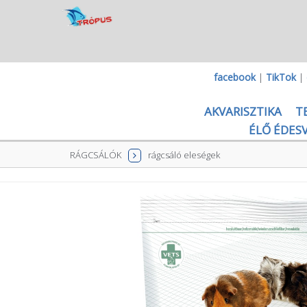
facebook
|
TikTok
|
AKVARISZTIKA
T
ÉLŐ ÉDESV
RÁGCSÁLÓK
rágcsáló eleségek