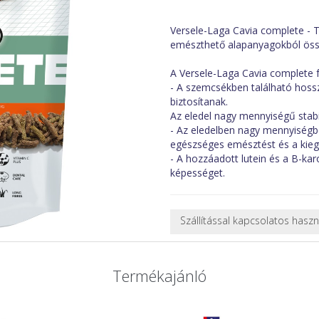
Versele-Laga Cavia complete - T
emészthető alapanyagokból össze
A Versele-Laga Cavia complete f
- A szemcsékben található hossz
biztosítanak.
Az eledel nagy mennyiségű stabil
- Az eledelben nagy mennyiségbe
egészséges emésztést és a kie
- A hozzáadott lutein és a B-karo
képességet.
Szállítással kapcsolatos hasz
NEHÉZ, NAGY VAGY TÖRÉKENY
A futárral csak egy bizonyos mé
Termékajánló
nagy vagy nehéz termékeknél (p
ajánlatot adunk.
Nagyobb termékeink kiszállítását
oldjuk meg. Minden rendelés egy