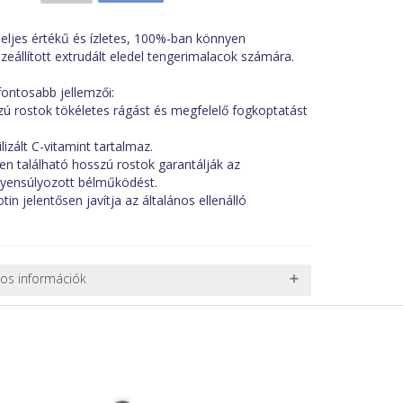
eljes értékű és ízletes, 100%-ban könnyen
állított extrudált eledel tengerimalacok számára.
ontosabb jellemzői:
ú rostok tökéletes rágást és megfelelő fogkoptatást
izált C-vitamint tartalmaz.
n található hosszú rostok garantálják az
gyensúlyozott bélműködést.
tin jelentősen javítja az általános ellenálló
nos információk
 TERMÉKEK SZÁLLÍTÁSA
ret alatti csomagok szállítására van lehetőség, ezért
l. nagy akváriumok, bútorok, stb.) egyedi szállítási
 szállítmányozási partnerrel, vagy saját teherautóval
edi, úgyhogy előre egyeztetni kell mindenképpen.