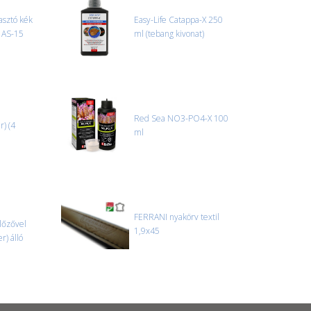
sztó kék
Easy-Life Catappa-X 250
) AS-15
ml (tebang kivonat)
r sérülést, folyadékot vagy bármi rendellenességet
el előtt jegyzőkönyvet kell felvenni a futárral. A sérült
 esetben tudjuk vállalni, ha a jegyzőkönyv elkészült,
információ.
Red Sea NO3-PO4-X 100
r) (4
ml
FERRANI nyakörv textil
lőzővel
1,9x45
r) álló