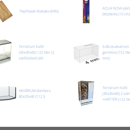
AQUA NOVA porla
Papírtasak közepes (kiflis)
CSOMAG ÁTVÉTELE
bliszteres (15 cm
Amennyiben a csomag átvételeko
tapasztal, a kibontás és az átvét
termékek cseréjét, csak ebben az
és azonnal eljutott hozzánk az 
Terrárium hüllő
6 db-os akvárium
(45x45x60) 122 liter (2
garnitúra (152 lite
szellőzővel) álló
mm)
Terrárium hüllő
AKVÁRIUM domború
(45x45x60) 2 szel
80x35x40 (112 l)
+HÁTTÉR (122 lite