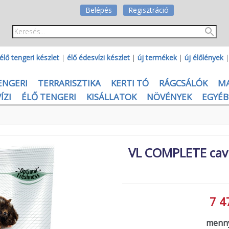
Belépés
Regisztráció
élő tengeri készlet
|
élő édesvízi készlet
|
új termékek
|
új élőlények
ENGERI
TERRARISZTIKA
KERTI TÓ
RÁGCSÁLÓK
M
ÍZI
ÉLŐ TENGERI
KISÁLLATOK
NÖVÉNYEK
EGYÉB
VL COMPLETE cavia
7 4
menny