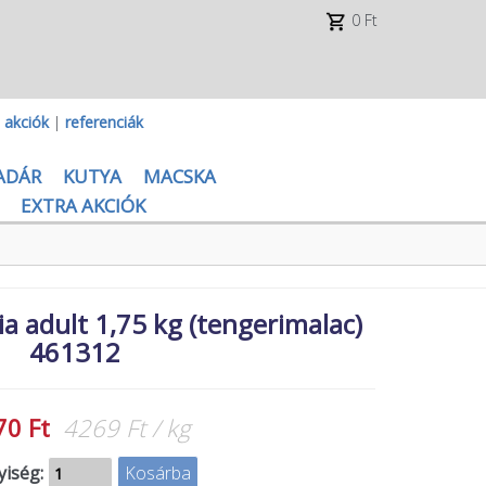
0 Ft
|
akciók
|
referenciák
ADÁR
KUTYA
MACSKA
EXTRA AKCIÓK
 adult 1,75 kg (tengerimalac)
461312
70 Ft
4269 Ft / kg
iség: