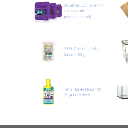
Aquaforest Component 1+
Ca 20000 ml
(nyomelemekkel)
BIO-LIO fehér hal óriás
825 ml - 90 g
Tetra Nitrate Minus 100
ml (400 literhez)