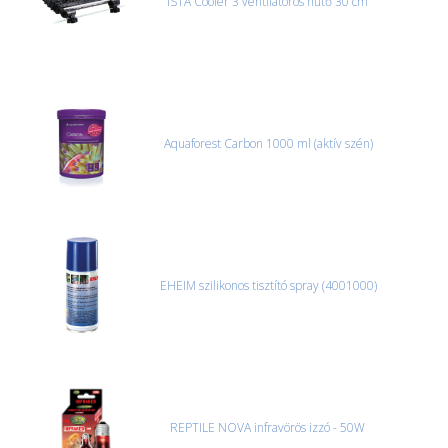
ISTA Cooler 3 ventilátoros hűtő 30 cm
Aquaforest Carbon 1000 ml (aktív szén)
EHEIM szilikonos tisztító spray (4001000)
REPTILE NOVA infravörös izzó - 50W