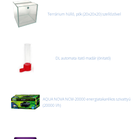
Terrárium hüllő, pók (20x20x20) szellőzővel
DL automata itató madár (önitató)
AQUA NOVA NCM-20000 energiatakarékos szivattyú
(20000 l/h)