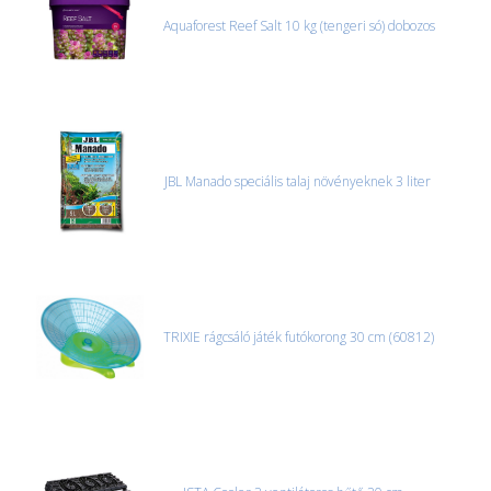
Aquaforest Reef Salt 10 kg (tengeri só) dobozos
JBL Manado speciális talaj növényeknek 3 liter
TRIXIE rágcsáló játék futókorong 30 cm (60812)