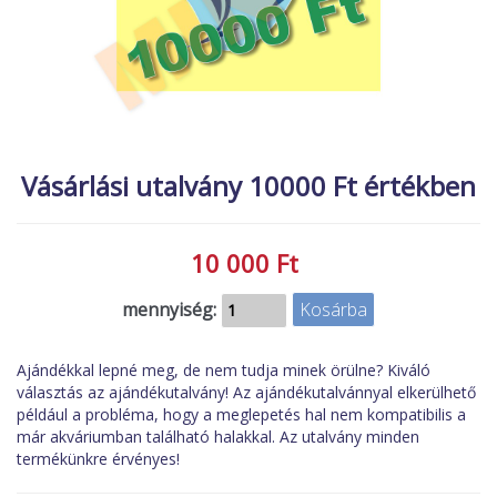
MACSKA
új élőlények
ÉLŐ ÉDESVÍZI
akciók
ÉLŐ TENGERI
referenciák
KISÁLLATOK
NÖVÉNYEK
Vásárlási utalvány 10000 Ft értékben
EGYÉB
EXTRA AKCIÓK
10 000 Ft
mennyiség:
Ajándékkal lepné meg, de nem tudja minek örülne? Kiváló
választás az ajándékutalvány! Az ajándékutalvánnyal elkerülhető
például a probléma, hogy a meglepetés hal nem kompatibilis a
már akváriumban található halakkal. Az utalvány minden
termékünkre érvényes!