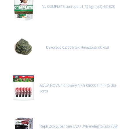
VL COMPLETE cuni adult 1,75 kg (nyúl) 461328
Dekoráció CZ 006 tekikimászó sarok kicsi
AQUA NOVA műnövény NP-8 080007 mini (5 db)
vörös
Repti Zoo Super Sun UVA+UVB melegítő izzó 75W