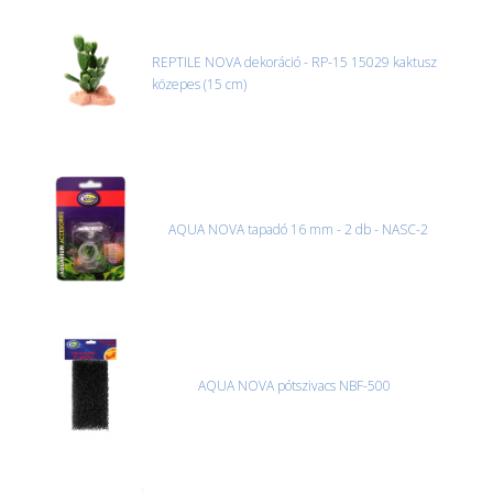
MACSKA
új termékek
ÉLŐ ÉDESVÍZI
REPTILE NOVA dekoráció - RP-15 15029 kaktusz
új élőlények
közepes (15 cm)
ÉLŐ TENGERI
akciók
KISÁLLATOK
referenciák
NÖVÉNYEK
EGYÉB
AQUA NOVA tapadó 16 mm - 2 db - NASC-2
EXTRA AKCIÓK
AQUA NOVA pótszivacs NBF-500