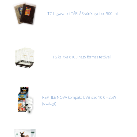
TC fagyasztott TÁBLÁS vörös cyclops 500 ml
FS kalitka 6103 nagy formás tetővel
REPTILE NOVA kompakt UVB izzó 10.0 - 25W
(sivatagi)