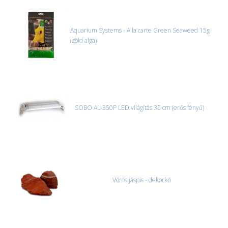
Aquarium Systems - A la carte Green Seaweed 15g
(zöld alga)
SOBO AL-350P LED világítás 35 cm (erős fényű)
Vörös jáspis - dekorkő