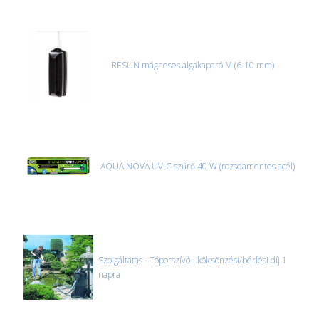
RESUN mágneses algakaparó M (6-10 mm)
AQUA NOVA UV-C szűrő 40 W (rozsdamentes acél)
Szolgáltatás - Tóporszívó - kölcsönzési/bérlési díj 1
napra