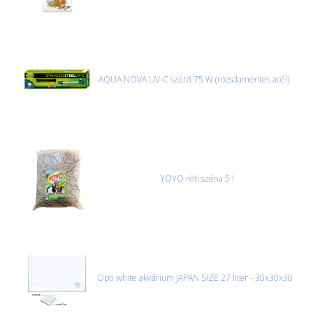
AQUA NOVA UV-C szűrő 75 W (rozsdamentes acél)
YOYO réti széna 5 l
Opti white akvárium JAPAN SIZE 27 liter - 30x30x30