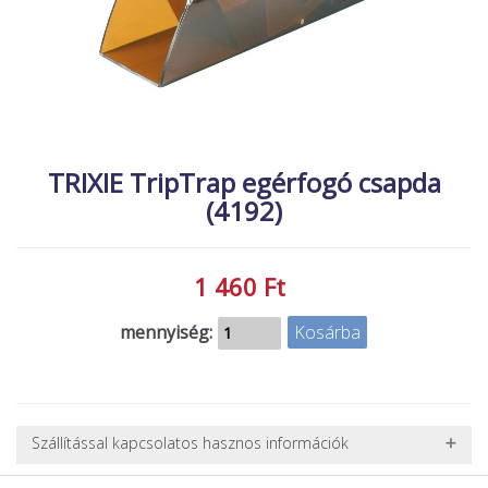
MACSKA
új élőlények
ÉLŐ ÉDESVÍZI
akciók
ÉLŐ TENGERI
referenciák
KISÁLLATOK
NÖVÉNYEK
TRIXIE TripTrap egérfogó csapda
(4192)
EGYÉB
EXTRA AKCIÓK
1 460 Ft
mennyiség:
Szállítással kapcsolatos hasznos információk
NEHÉZ, NAGY VAGY TÖRÉKENY TERMÉKEK SZÁLLÍTÁSA