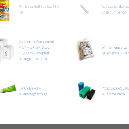
Panzi szárított tubifex 135
Átlátszó szilikonos
ml
dózispumpához
Aquaforest Component
Pro 1+, 2+, 3+, 3x5L
Winner univerzális
15000 ml (komplett
pellet alom 5 liter
Balling) dupla sűrű
ISTA folyékony
Pótszivacs AQUA
pillanatragasztó 4g
plus (szögletes)