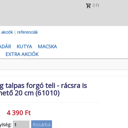
0 Ft
|
akciók
|
referenciák
ADÁR
KUTYA
MACSKA
EXTRA AKCIÓK
talpas forgó teli - rácsra is
hető 20 cm (61010)
4 390 Ft
iség: