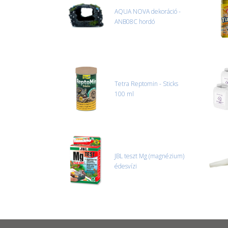
AQUA NOVA dekoráció -
ANB08C hordó
Tetra Reptomin - Sticks
100 ml
JBL teszt Mg (magnézium)
édesvízi