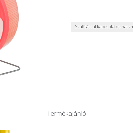
Szállítással kapcsolatos hasz
NEHÉZ, NAGY VAGY TÖRÉKENY
A futárral csak egy bizonyos mé
nagy vagy nehéz termékeknél (p
ajánlatot adunk.
Nagyobb termékeink kiszállítását
oldjuk meg. Minden rendelés egy
CSOMAG ÁTVÉTELE
Amennyiben a csomag átvételeko
tapasztal, a kibontás és az átvét
termékek cseréjét, csak ebben az
és azonnal eljutott hozzánk az 
Termékajánló