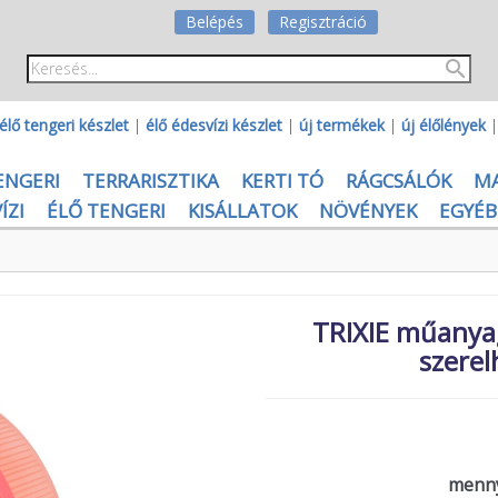
Belépés
Regisztráció
élő tengeri készlet
|
élő édesvízi készlet
|
új termékek
|
új élőlények
ENGERI
TERRARISZTIKA
KERTI TÓ
RÁGCSÁLÓK
M
ÍZI
ÉLŐ TENGERI
KISÁLLATOK
NÖVÉNYEK
EGYÉB
TRIXIE műanyag 
szerel
menny