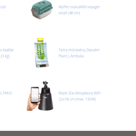
 cső
MyPet cicaszállító voyager
small (48 cm)
 kisállat
Tetra műnövény DecoArt
 (3 kg)
Plant L Ambulia
EL FAN3
Repti Zoo lámpabúra WiFi
22x18 cm (max. 150W)