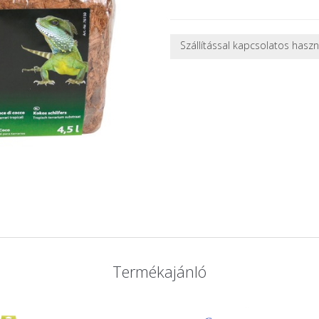
Szállítással kapcsolatos hasz
NEHÉZ, NAGY VAGY TÖRÉKENY
A futárral csak egy bizonyos mé
nagy vagy nehéz termékeknél (p
ajánlatot adunk.
Nagyobb termékeink kiszállítását
oldjuk meg. Minden rendelés egy
CSOMAG ÁTVÉTELE
Amennyiben a csomag átvételeko
tapasztal, a kibontás és az átvét
termékek cseréjét, csak ebben az
és azonnal eljutott hozzánk az 
Termékajánló