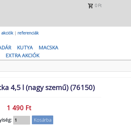
0 Ft
|
akciók
|
referenciák
ADÁR
KUTYA
MACSKA
EXTRA AKCIÓK
ka 4,5 l (nagy szemű) (76150)
1 490 Ft
iség: