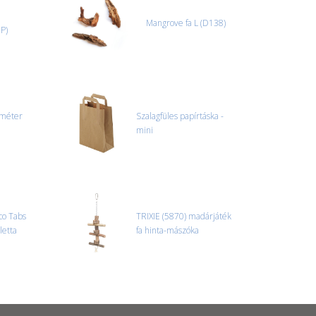
Mangrove fa L (D138)
P)
ométer
Szalagfüles papírtáska -
mini
co Tabs
TRIXIE (5870) madárjáték
letta
fa hinta-mászóka