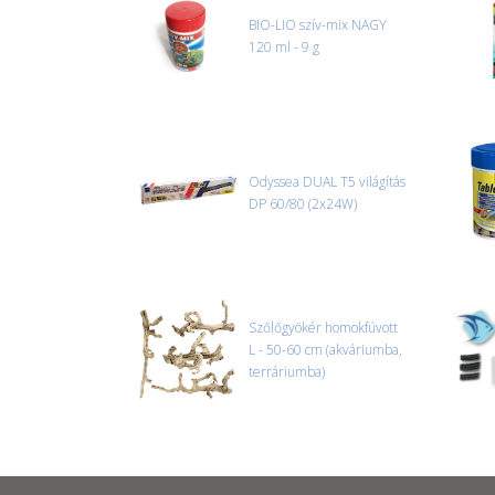
BIO-LIO szív-mix NAGY
120 ml - 9 g
Odyssea DUAL T5 világítás
DP 60/80 (2x24W)
Szőlőgyökér homokfúvott
L - 50-60 cm (akváriumba,
terráriumba)