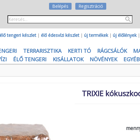
Belépés
Regisztráció
élő tengeri készlet
|
élő édesvízi készlet
|
új termékek
|
új élőlények
ENGERI
TERRARISZTIKA
KERTI TÓ
RÁGCSÁLÓK
M
ÍZI
ÉLŐ TENGERI
KISÁLLATOK
NÖVÉNYEK
EGYÉB
TRIXIE kókuszkoc
menny