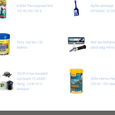
EHEIM Thermopreset fűtő
MyPet alomlapát
100 W (100-150 l)
(HYGIENIC SCOO
Tetra Tabi Min 120
Red Sea Refrakt
tabletta
(sósűrűség mérő)
TRÓPUS tavi komplett
szűrőszett 15-20000
SERA Viformo Ple
literig - 24 W UV-C
250 ml - 700 taba
lámpával