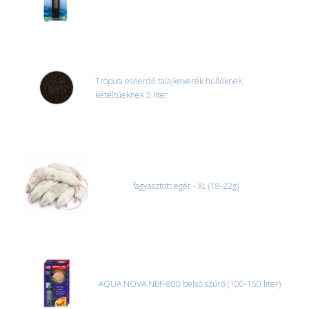
Trópusi esőerdő talajkeverék hüllőknek,
kétéltűeknek 5 liter
fagyasztott egér - XL (18-22g)
AQUA NOVA NBF-800 belső szűrő (100-150 liter)