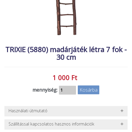
MACSKA
új élőlények
ÉLŐ ÉDESVÍZI
akciók
ÉLŐ TENGERI
referenciák
KISÁLLATOK
NÖVÉNYEK
TRIXIE (5880) madárjáték létra 7 fok -
30 cm
EGYÉB
EXTRA AKCIÓK
1 000 Ft
mennyiség:
Használati útmutató
Tisztítása mindenképpen csak sima vízben történjen, vegyszer
Szállítással kapcsolatos hasznos információk
ne használjon hozzá!