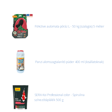
FitActive automata póráz L - 50 kg (szalagos) 5 méter
Panzi alomszagtalanító púder 400 ml (kisállatoknak)
SERA Koi Professional color - Spirulina
színezőtáplálék 500 g