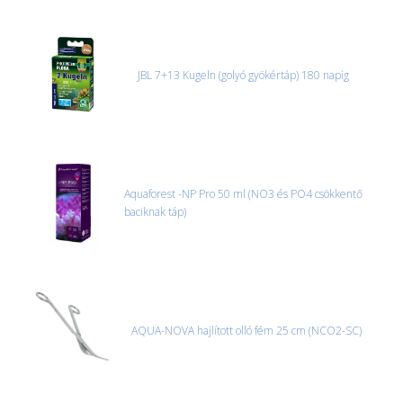
JBL 7+13 Kugeln (golyó gyökértáp) 180 napig
Aquaforest -NP Pro 50 ml (NO3 és PO4 csökkentő
baciknak táp)
AQUA-NOVA hajlított olló fém 25 cm (NCO2-SC)