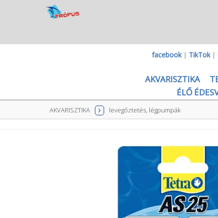
facebook
|
TikTok
|
AKVARISZTIKA
T
ÉLŐ ÉDESV
AKVARISZTIKA
levegőztetés, légpumpák