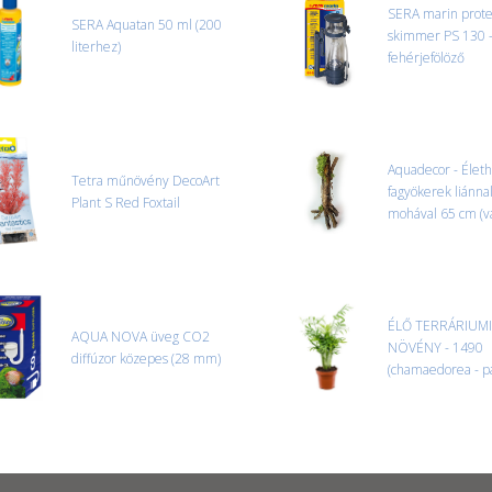
SERA marin prote
SERA Aquatan 50 ml (200
skimmer PS 130 
literhez)
fehérjefölöző
Aquadecor - Élet
Tetra műnövény DecoArt
fagyökerek liánnal
Plant S Red Foxtail
mohával 65 cm (v
ÉLŐ TERRÁRIUMI
AQUA NOVA üveg CO2
NÖVÉNY - 1490
diffúzor közepes (28 mm)
(chamaedorea - p