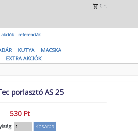
0 Ft
|
akciók
|
referenciák
ADÁR
KUTYA
MACSKA
EXTRA AKCIÓK
ec porlasztó AS 25
530 Ft
iség: