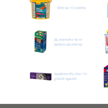
SERA San 10 l (vödrös)
JBL ArtemioPur 40 ml
(keltetni való artémia)
Aquaforest AFix Glue 110
g (korall ragasztó)