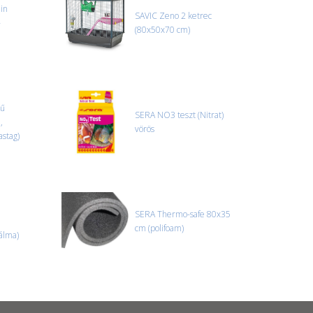
in
SAVIC Zeno 2 ketrec
-
(80x50x70 cm)
hű
SERA NO3 teszt (Nitrat)
,
vörös
astag)
SERA Thermo-safe 80x35
cm (polifoam)
álma)