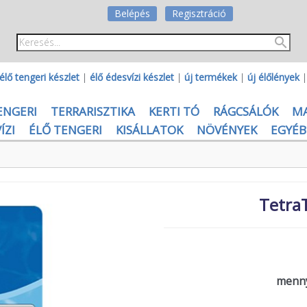
Belépés
Regisztráció
élő tengeri készlet
|
élő édesvízi készlet
|
új termékek
|
új élőlények
ENGERI
TERRARISZTIKA
KERTI TÓ
RÁGCSÁLÓK
M
ÍZI
ÉLŐ TENGERI
KISÁLLATOK
NÖVÉNYEK
EGYÉB
TetraT
menny